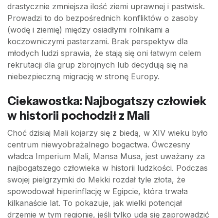
drastycznie zmniejsza ilość ziemi uprawnej i pastwisk.
Prowadzi to do bezpośrednich konfliktów o zasoby
(wodę i ziemię) między osiadłymi rolnikami a
koczowniczymi pasterzami. Brak perspektyw dla
młodych ludzi sprawia, że stają się oni łatwym celem
rekrutacji dla grup zbrojnych lub decydują się na
niebezpieczną migrację w stronę Europy.
Ciekawostka: Najbogatszy człowiek
w historii pochodził z Mali
Choć dzisiaj Mali kojarzy się z biedą, w XIV wieku było
centrum niewyobrażalnego bogactwa. Ówczesny
władca Imperium Mali, Mansa Musa, jest uważany za
najbogatszego człowieka w historii ludzkości. Podczas
swojej pielgrzymki do Mekki rozdał tyle złota, że
spowodował hiperinflację w Egipcie, która trwała
kilkanaście lat. To pokazuje, jak wielki potencjał
drzemie w tym regionie, jeśli tylko uda się zaprowadzić