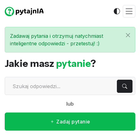
Zadawaj pytania i otrzymuj natychmiast
inteligentne odpowiedzi - przetestuj! :)
Jakie masz
pytanie
?
lub
Zadaj pytanie