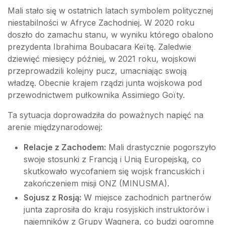
Mali stało się w ostatnich latach symbolem politycznej
niestabilności w Afryce Zachodniej. W 2020 roku
doszło do zamachu stanu, w wyniku którego obalono
prezydenta Ibrahima Boubacara Keïtę. Zaledwie
dziewięć miesięcy później, w 2021 roku, wojskowi
przeprowadzili kolejny pucz, umacniając swoją
władzę. Obecnie krajem rządzi junta wojskowa pod
przewodnictwem pułkownika Assimiego Goïty.
Ta sytuacja doprowadziła do poważnych napięć na
arenie międzynarodowej:
Relacje z Zachodem:
Mali drastycznie pogorszyło
swoje stosunki z Francją i Unią Europejską, co
skutkowało wycofaniem się wojsk francuskich i
zakończeniem misji ONZ (MINUSMA).
Sojusz z Rosją:
W miejsce zachodnich partnerów
junta zaprosiła do kraju rosyjskich instruktorów i
najemników z Grupy Wagnera, co budzi ogromne