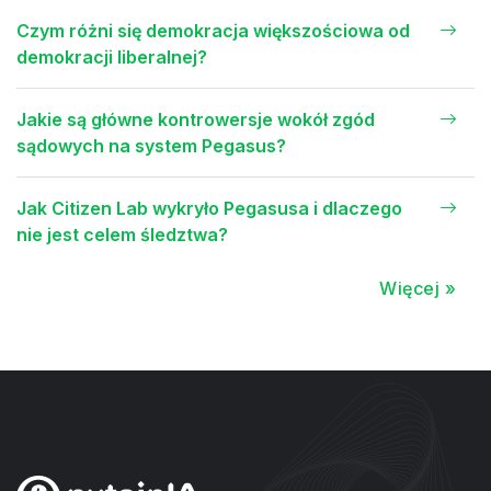
Czym różni się demokracja większościowa od
demokracji liberalnej?
Jakie są główne kontrowersje wokół zgód
sądowych na system Pegasus?
Jak Citizen Lab wykryło Pegasusa i dlaczego
nie jest celem śledztwa?
Więcej »