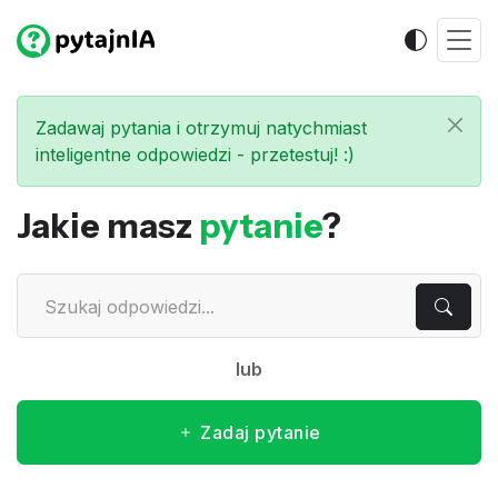
Zadawaj pytania i otrzymuj natychmiast
inteligentne odpowiedzi - przetestuj! :)
Jakie masz
pytanie
?
lub
Zadaj pytanie