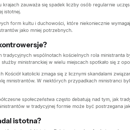
lu krajach zauważa się spadek liczby osób regularnie ucz
 istotnej.
ych form kultu i duchowości, które niekoniecznie wymagają
trantów jako mniej potrzebnych.
 kontrowersje?
h tradycyjnych wspólnotach kościelnych rola ministranta 
łużby ministranckiej w wielu miejscach spotkało się z opo
ch Kościół katolicki zmaga się z licznymi skandalami związ
olę ministrantów. W niektórych przypadkach ministranci by
półczesne społeczeństwa często debatują nad tym, jak trad
nistrantów w tradycyjnej formie może być postrzegana jak
adal istotna?