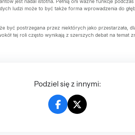
ntów jest nadal istotna. Pełnią oni ważne funkcje podczas li
dych ludzi może to być także forma wprowadzenia do głęb
e być postrzegana przez niektórych jako przestarzała, d
wokół tej roli często wynikają z szerszych debat na temat 
Podziel się z innymi: