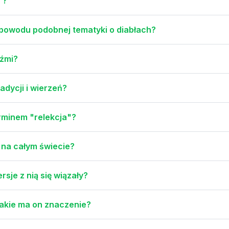
"?
z powodu podobnej tematyki o diabłach?
dźmi?
adycji i wierzeń?
erminem "relekcja"?
 na całym świecie?
sje z nią się wiązały?
jakie ma on znaczenie?