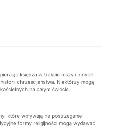
spierając księdza w trakcie mszy i innych
historii chrześcijaństwa. Niektórzy mogą
t kościelnych na całym świecie.
y, które wpływają na postrzeganie
adycyjne formy religijności mogą wydawać