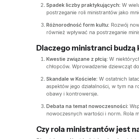
Spadek liczby praktykujących
: W wie
postrzeganie roli ministrantów jako mniej
Różnorodność form kultu
: Rozwój now
również wpływać na postrzeganie minis
Dlaczego ministranci budzą
Kwestie związane z płcią
: W niektóryc
chłopców. Wprowadzenie dziewcząt do s
Skandale w Kościele
: W ostatnich lata
aspektów jego działalności, w tym na r
obawy i kontrowersje.
Debata na temat nowoczesności
: Ws
nowoczesnych wartości i norm. Rola mi
Czy rola ministrantów jest n