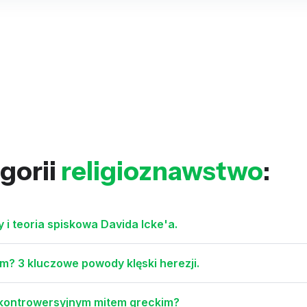
gorii
religioznawstwo
:
y i teoria spiskowa Davida Icke'a.
m? 3 kluczowe powody klęski herezji.
j kontrowersyjnym mitem greckim?