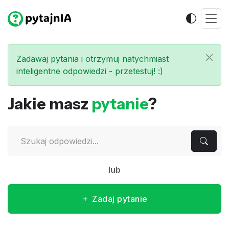
Zadawaj pytania i otrzymuj natychmiast
inteligentne odpowiedzi - przetestuj! :)
Jakie masz
pytanie
?
lub
Zadaj pytanie