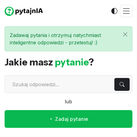
Zadawaj pytania i otrzymuj natychmiast
inteligentne odpowiedzi - przetestuj! :)
Jakie masz
pytanie
?
lub
Zadaj pytanie