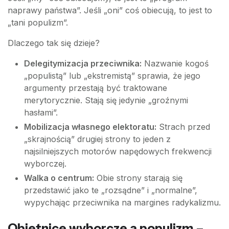
naprawy państwa”. Jeśli „oni” coś obiecują, to jest to
„tani populizm”.
Dlaczego tak się dzieje?
Delegitymizacja przeciwnika:
Nazwanie kogoś
„populistą” lub „ekstremistą” sprawia, że jego
argumenty przestają być traktowane
merytorycznie. Stają się jedynie „groźnymi
hasłami”.
Mobilizacja własnego elektoratu:
Strach przed
„skrajnością” drugiej strony to jeden z
najsilniejszych motorów napędowych frekwencji
wyborczej.
Walka o centrum:
Obie strony starają się
przedstawić jako te „rozsądne” i „normalne”,
wypychając przeciwnika na margines radykalizmu.
Obietnice wyborcze a populizm –