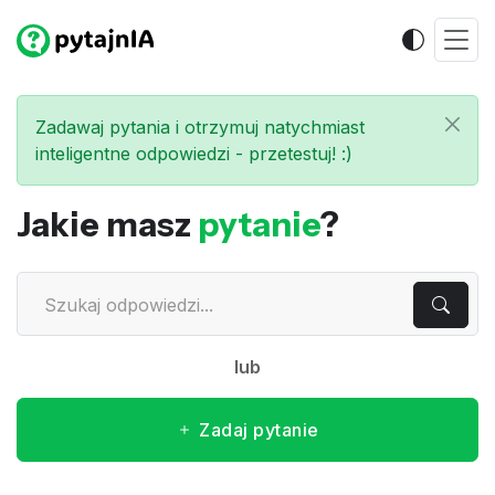
Zadawaj pytania i otrzymuj natychmiast
inteligentne odpowiedzi - przetestuj! :)
Jakie masz
pytanie
?
lub
Zadaj pytanie