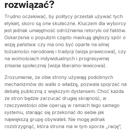
rozwiązać?
Trudno oczekiwać, by politycy przestali używać tych
etykiet, skoro są one skuteczne. Kluczem dla wyborcy
jest jednak umiejętność odróżnienia retoryki od faktów.
Oskarżenia o populizm często maskują głębszy spór o
wizję państwa: czy ma ono być oparte na silnej
tożsamości narodowej i tradycji (wizja prawicowa), czy
na wolnościach indywidualnych i progresywnej
zmianie społecznej (wizja liberalno-lewicowa).
Zrozumienie, że obie strony używają podobnych
mechanizmów do walki o władzę, pozwala spojrzeć na
debatę publiczną z większym dystansem. Choć każda
ze stron będzie zarzucać drugiej skrajność, w
rzeczywistości obie operują w ramach tego samego
systemu, starając się przekonać do siebie jak
największą grupę obywateli. Nie mogę jednak
rozstrzygnąć, która strona ma w tym sporze „rację”,