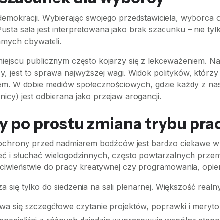
demokracji. Wybierając swojego przedstawiciela, wyborca 
usta sala jest interpretowana jako brak szacunku – nie tylk
amych obywateli.
miejscu publicznym często kojarzy się z lekceważeniem. Na
zy, jest to sprawa najwyższej wagi. Widok polityków, któr
m. W dobie mediów społecznościowych, gdzie każdy z nas
icy) jest odbierana jako przejaw arogancji.
zy po prostu zmiana trybu pra
ę ochrony przed nadmiarem bodźców jest bardzo ciekawe w 
ieć i słuchać wielogodzinnych, często powtarzalnych prze
iwieństwie do pracy kreatywnej czy programowania, opiera s
za się tylko do siedzenia na sali plenarnej. Większość rea
a się szczegółowe czytanie projektów, poprawki i meryto