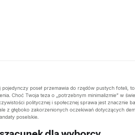
ej pojedynczy poseł przemawia do rzędów pustych foteli, to
enia. Choć Twoja teza o „potrzebnym minimalizmie” w świ
zywistości politycznej i społecznej sprawa jest znacznie b
 ale z głęboko zakorzenionych oczekiwań dotyczących demok
ndaty poselskie.
 szacunek dla wyborcy