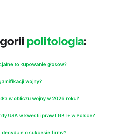
gorii
politologia
:
socjalne to kupowanie głosów?
gamifikacji wojny?
dła w obliczu wojny w 2026 roku?
rdy USA w kwestii praw LGBT+ w Polsce?
o decyduje o sukcesie firmy?