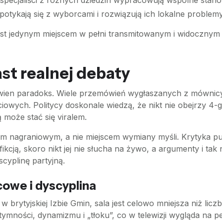
specjaliści z różnych dziedzin wypracowują wspólne stano
potykają się z wyborcami i rozwiązują ich lokalne problemy
st jedynym miejscem w pełni transmitowanym i widocznym dla
st realnej debaty
ien paradoks. Wiele przemówień wygłaszanych z mównicy 
iowych. Politycy doskonale wiedzą, że nikt nie obejrzy 4-
może stać się viralem.
iem nagraniowym, a nie miejscem wymiany myśli. Krytyka pu
t fikcją, skoro nikt jej nie słucha na żywo, a argumenty i ta
scyplinę partyjną.
owe i dyscyplina
 brytyjskiej Izbie Gmin, sala jest celowo mniejsza niż licz
ymności, dynamizmu i „tłoku”, co w telewizji wygląda na p