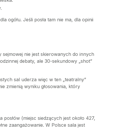
wiska.
.
 ogółu. Jeśli posła tam nie ma, dla opinii
sejmowej nie jest skierowanych do innych
godzinnej debaty, ale 30-sekundowy „shot”
stych sal uderza więc w ten „teatralny”
k nie zmienią wyniku głosowania, który
ba posłów (miejsc siedzących jest około 427,
ełne zaangażowanie. W Polsce sala jest