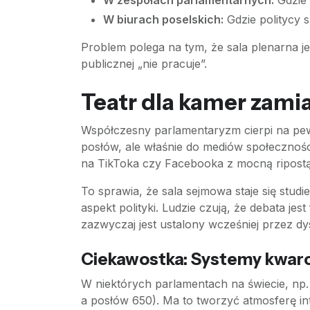
W zespołach parlamentarnych:
Gdzie 
W biurach poselskich:
Gdzie politycy s
Problem polega na tym, że sala plenarna je
publicznej „nie pracuje”.
Teatr dla kamer zamia
Współczesny parlamentaryzm cierpi na pew
posłów, ale właśnie do mediów społecznośc
na TikToka czy Facebooka z mocną ripostą 
To sprawia, że sala sejmowa staje się stud
aspekt polityki. Ludzie czują, że debata jes
zazwyczaj jest ustalony wcześniej przez dy
Ciekawostka: Systemy kwarc
W niektórych parlamentach na świecie, np. w
a posłów 650). Ma to tworzyć atmosferę int