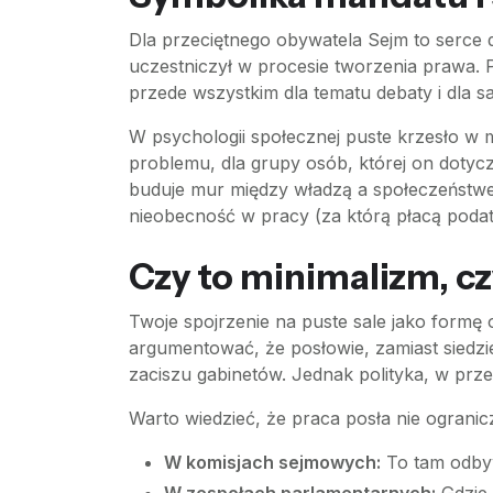
Dla przeciętnego obywatela Sejm to serce 
uczestniczył w procesie tworzenia prawa. P
przede wszystkim dla tematu debaty i dla s
W psychologii społecznej puste krzesło w 
problemu, dla grupy osób, której on dotyc
buduje mur między władzą a społeczeństwe
nieobecność w pracy (za którą płacą podatn
Czy to minimalizm, c
Twoje spojrzenie na puste sale jako form
argumentować, że posłowie, zamiast siedz
zaciszu gabinetów. Jednak polityka, w przec
Warto wiedzieć, że praca posła nie ogranic
W komisjach sejmowych:
To tam odbyw