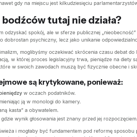
nawet gdy na miejscu jest kilkudziesięciu parlamentarzystó
bodźców tutaj nie działa?
dzyskać spokój, ale w sferze publicznej „nieobecność” je
 o dobrostan psychiczny, lecz jako unikanie odpowiedzialno
nimalizm, moglibyśmy oczekiwać skrócenia czasu debat do
ą, w której proces legislacyjny trwa, pieniądze na diety s
 które w swoich zawodach muszą być fizycznie obecne i sk
ejmowe są krytykowane, ponieważ:
pieniędzy
w oczach podatników.
mieniając ją w monologi do kamery.
aną kasta” a obywatelem.
, gdzie wynik głosowania jest znany przed jej rozpoczęciem
świeża i mogłaby być fundamentem pod reformę sposobu p