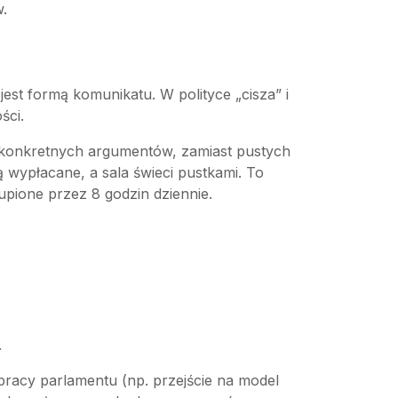
w.
st formą komunikatu. W polityce „cisza” i
ści.
 konkretnych argumentów, zamiast pustych
ą wypłacane, a sala świeci pustkami. To
upione przez 8 godzin dziennie.
.
racy parlamentu (np. przejście na model