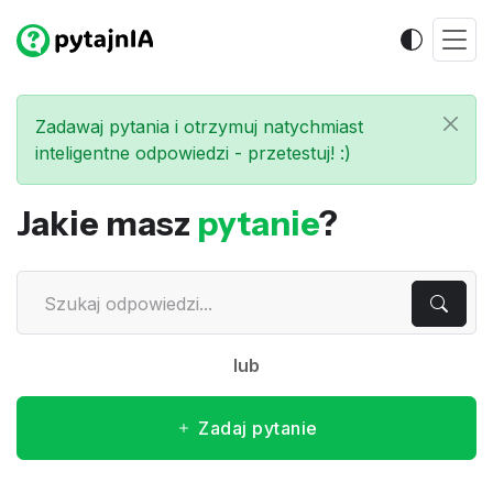
Zadawaj pytania i otrzymuj natychmiast
inteligentne odpowiedzi - przetestuj! :)
Jakie masz
pytanie
?
lub
Zadaj pytanie