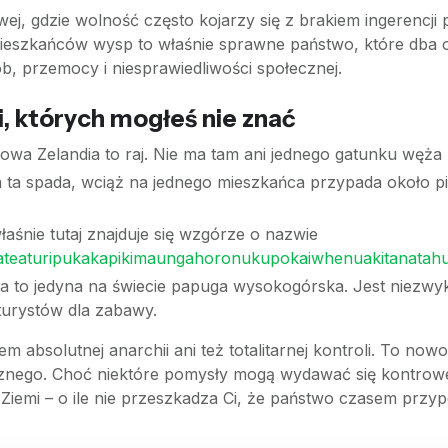
j, gdzie wolność często kojarzy się z brakiem ingerencj
mieszkańców wysp to właśnie sprawne państwo, które dba o
b, przemocy i niesprawiedliwości społecznej.
, których mogłeś nie znać
Nowa Zelandia to raj. Nie ma tam ani jednego gatunku węż
 ta spada, wciąż na jednego mieszkańca przypada około 
aśnie tutaj znajduje się wzgórze o nazwie
teaturipukakapikimaungahoronukupokaiwhenuakitanatah
 to jedyna na świecie papuga wysokogórska. Jest niezwykle
urystów dla zabawy.
m absolutnej anarchii ani też totalitarnej kontroli. To n
cznego. Choć niektóre pomysły mogą wydawać się kontrower
 Ziemi – o ile nie przeszkadza Ci, że państwo czasem przy