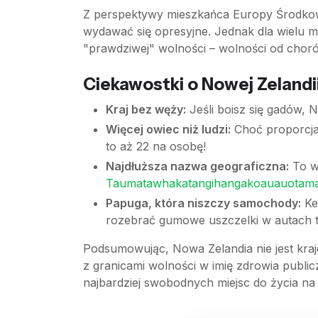
Z perspektywy mieszkańca Europy Środkowe
wydawać się opresyjne. Jednak dla wielu 
"prawdziwej" wolności – wolności od choró
Ciekawostki o Nowej Zelandii
Kraj bez węży:
Jeśli boisz się gadów, 
Więcej owiec niż ludzi:
Choć proporcja
to aż 22 na osobę!
Najdłuższa nazwa geograficzna:
To wł
Taumatawhakatangihangakoauauotama
Papuga, która niszczy samochody:
Kea
rozebrać gumowe uszczelki w autach t
Podsumowując, Nowa Zelandia nie jest kraje
z granicami wolności w imię zdrowia publi
najbardziej swobodnych miejsc do życia na