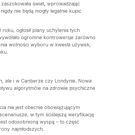
e zaszokowała świat, wprowadzając
igdy nie będą mogły legalnie kupić
 roku, ogłosił plany uchylenia tych
o wywołało ogromne kontrowersje zarówno
zenia wolności wyboru w kwestii używek,
nku.
on, ale i w Canberze czy Londynie. Nowa
wpływu algorytmów na zdrowie psychiczne
cia nie jest obecnie obowiązującym
enariusze, w tym ściślejszą weryfikację
 jest odosobnioną wyspą – to część
rony najmłodszych.