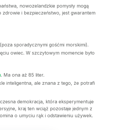
i państwa, nowozelandzkie pomysły mogą
 zdrowie i bezpieczeństwo, jest gwarantem
a (poza sporadycznymi gośćmi morskimi).
pięciu owiec. W szczytowym momencie było
u
. Ma ona aż 85 liter.
 inteligentna, ale znana z tego, że potrafi
owoczesna demokracja, która eksperymentuje
syjne, kraj ten wciąż pozostaje jednym z
pomina o umyciu rąk i odstawieniu używek.