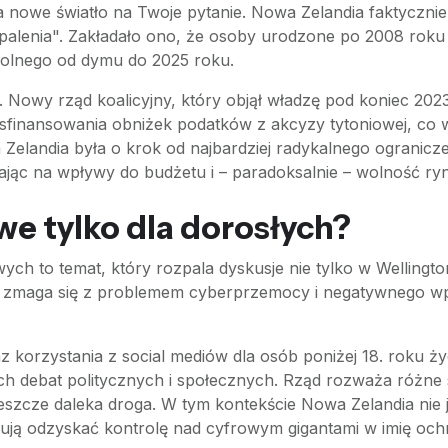
a nowe światło na Twoje pytanie. Nowa Zelandia faktyczni
alenia". Zakładało ono, że osoby urodzone po 2008 roku n
wolnego od dymu do 2025 roku.
. Nowy rząd koalicyjny, który objął władzę pod koniec 2023
 sfinansowania obniżek podatków z akcyzy tytoniowej, c
a Zelandia była o krok od najbardziej radykalnego ogranic
iając na wpływy do budżetu i – paradoksalnie – wolność ry
e tylko dla dorosłych?
ch to temat, który rozpala dyskusje nie tylko w Wellingt
ów, zmaga się z problemem cyberprzemocy i negatywnego 
 korzystania z social mediów dla osób poniżej 18. roku ży
 debat politycznych i społecznych. Rząd rozważa różne sc
h jeszcze daleka droga. W tym kontekście Nowa Zelandia nie
ują odzyskać kontrolę nad cyfrowym gigantami w imię och