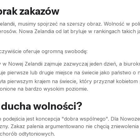
 brak zakazów
andii, musimy spojrzeć na szerszy obraz. Wolność w politol
ierosów. Nowa Zelandia od lat bryluje w rankingach takic
czywiście oferuje ogromną swobodę:
 w Nowej Zelandii zajmuje zazwyczaj jeden dzień, a biurok
uje pierwsze lub drugie miejsce na świecie jako państwo o 
ła pierwszym krajem na świecie, który przyznał kobietom 
ronione na bardzo wysokim poziomie.
ą ducha wolności?
podejścia jest koncepcja "dobra wspólnego". Dla Nowoze
zny. Zakaz palenia argumentowano nie chęcią zniewolenia lu
chorób odtytoniowych.