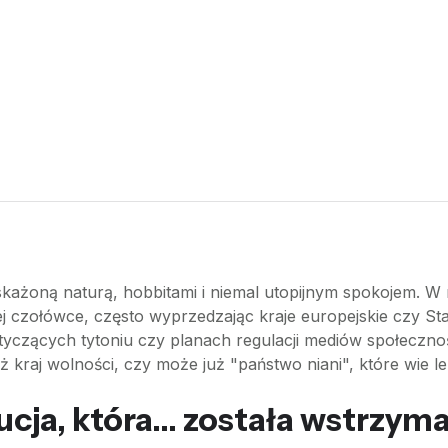
eskażoną naturą, hobbitami i niemal utopijnym spokojem. W
słej czołówce, często wyprzedzając kraje europejskie czy S
otyczących tytoniu czy planach regulacji mediów społeczn
 kraj wolności, czy może już "państwo niani", które wie lep
ucja, która... została wstrzym