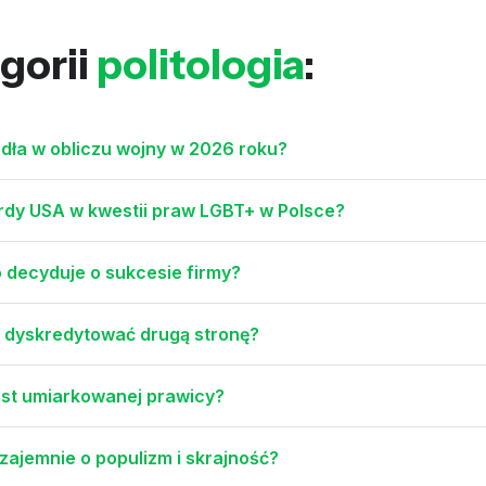
gorii
politologia
:
dła w obliczu wojny w 2026 roku?
rdy USA w kwestii praw LGBT+ w Polsce?
o decyduje o sukcesie firmy?
y dyskredytować drugą stronę?
st umiarkowanej prawicy?
zajemnie o populizm i skrajność?