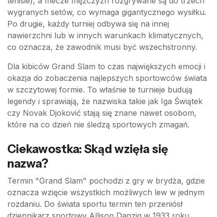
tenisie), a mecze mężczyzn rozgrywane są do trzech
wygranych setów, co wymaga gigantycznego wysiłku.
Po drugie, każdy turniej odbywa się na innej
nawierzchni lub w innych warunkach klimatycznych,
co oznacza, że zawodnik musi być wszechstronny.
Dla kibiców Grand Slam to czas największych emocji i
okazja do zobaczenia najlepszych sportowców świata
w szczytowej formie. To właśnie te turnieje budują
legendy i sprawiają, że nazwiska takie jak Iga Świątek
czy Novak Djoković stają się znane nawet osobom,
które na co dzień nie śledzą sportowych zmagań.
Ciekawostka: Skąd wzięła się
nazwa?
Termin "Grand Slam" pochodzi z gry w brydża, gdzie
oznacza wzięcie wszystkich możliwych lew w jednym
rozdaniu. Do świata sportu termin ten przeniósł
dziennikarz sportowy Allison Danzig w 1933 roku,