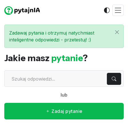
Zadawaj pytania i otrzymuj natychmiast
inteligentne odpowiedzi - przetestuj! :)
Jakie masz
pytanie
?
lub
Zadaj pytanie