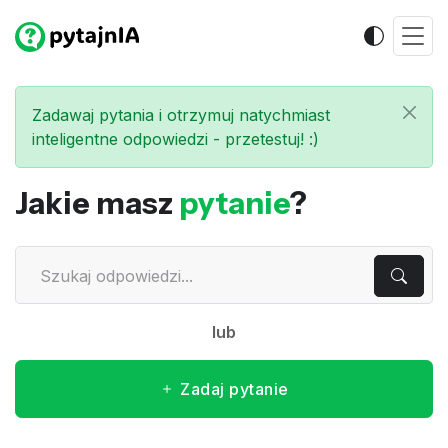
Zadawaj pytania i otrzymuj natychmiast
inteligentne odpowiedzi - przetestuj! :)
Jakie masz
pytanie
?
lub
Zadaj pytanie