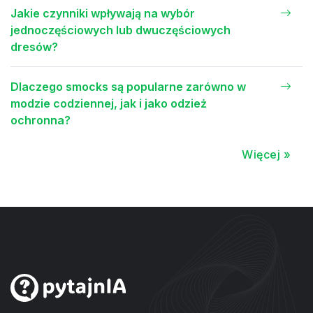
Jakie czynniki wpływają na wybór
jednoczęściowych lub dwuczęściowych
dresów?
Dlaczego smocks są popularne zarówno w
modzie codziennej, jak i jako odzież
ochronna?
Więcej »