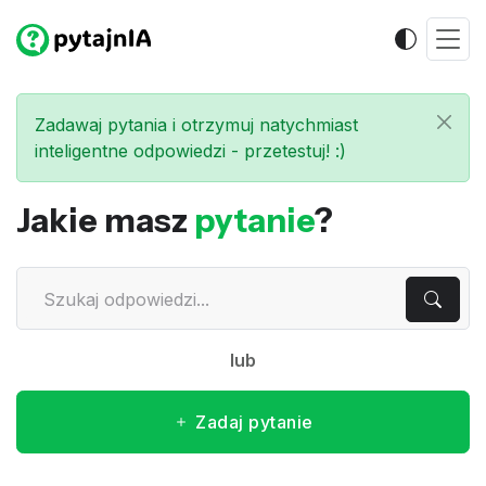
Zadawaj pytania i otrzymuj natychmiast
inteligentne odpowiedzi - przetestuj! :)
Jakie masz
pytanie
?
lub
Zadaj pytanie