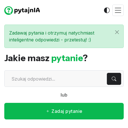
Zadawaj pytania i otrzymuj natychmiast
inteligentne odpowiedzi - przetestuj! :)
Jakie masz
pytanie
?
lub
Zadaj pytanie