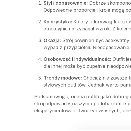
Styl i dopasowanie:
Dobrze skomponowan
Odpowiednie proporcje i kroje mogą po
Kolorystyka:
Kolory odgrywają kluczową
atrakcyjnie i przyciągał wzrok. Z kole
Okazja:
Strój powinien być adekwatny 
wypad z przyjaciółmi. Niedopasowanie o
Osobowość i indywidualność:
Outfit j
dla innej może być zupełnie nieodpowie
Trendy modowe:
Chociaż nie zawsze 
stylowych outfitów. Jednak warto pamię
Podsumowując, ocena outfitu jako dobrego, 
strój odpowiadał naszym upodobaniom i spr
eksperymentować i tworzyć własnych, uni