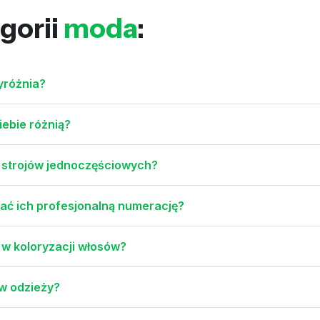
gorii
moda
:
yróżnia?
iebie różnią?
i strojów jednoczęściowych?
tać ich profesjonalną numerację?
 w koloryzacji włosów?
w odzieży?