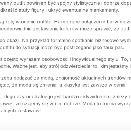
y outfit powinien być spójny stylistycznie i dobrze dopa
dkreślić atuty figury i ukryć ewentualne mankamenty.
 rolę w ocenie outfitu. Harmonijne połączenie barw może 
i nieodpowiednie zestawienie kolorów może sprawić, że outfi
do okazji. Na przykład formalne spotkanie biznesowe wym
utfitu do sytuacji może być postrzegane jako faux pas.
est często wyrazem osobowości i indywidualnego stylu. To, 
dnie. Ważne jest, aby strój odzwierciedlał to, kim jesteśm
trzeba podążać za modą, znajomość aktualnych trendów 
tać, że moda się zmienia, a klasyka jest zawsze w cenie.
złego czy neutralnego jest bardzo indywidualna i zależy o
awiał, że czujemy się w nim dobrze. Moda to forma wyrażan
kalnych zestawów!