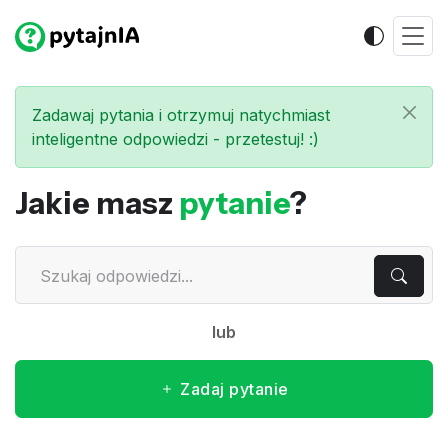
Zadawaj pytania i otrzymuj natychmiast
inteligentne odpowiedzi - przetestuj! :)
Jakie masz
pytanie
?
lub
Zadaj pytanie