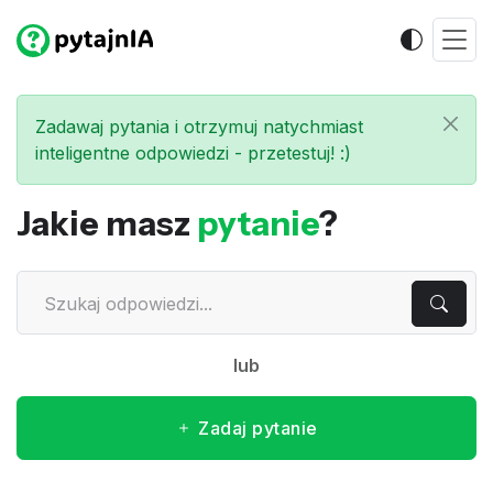
Zadawaj pytania i otrzymuj natychmiast
inteligentne odpowiedzi - przetestuj! :)
Jakie masz
pytanie
?
lub
Zadaj pytanie