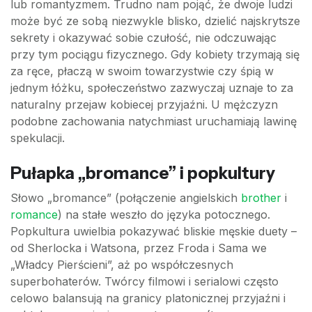
lub romantyzmem. Trudno nam pojąć, że dwoje ludzi
może być ze sobą niezwykle blisko, dzielić najskrytsze
sekrety i okazywać sobie czułość, nie odczuwając
przy tym pociągu fizycznego. Gdy kobiety trzymają się
za ręce, płaczą w swoim towarzystwie czy śpią w
jednym łóżku, społeczeństwo zazwyczaj uznaje to za
naturalny przejaw kobiecej przyjaźni. U mężczyzn
podobne zachowania natychmiast uruchamiają lawinę
spekulacji.
Pułapka „bromance” i popkultury
Słowo „bromance” (połączenie angielskich
brother
i
romance
) na stałe weszło do języka potocznego.
Popkultura uwielbia pokazywać bliskie męskie duety –
od Sherlocka i Watsona, przez Froda i Sama we
„Władcy Pierścieni”, aż po współczesnych
superbohaterów. Twórcy filmowi i serialowi często
celowo balansują na granicy platonicznej przyjaźni i