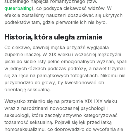
subtelnego napięcia romantycznego (tzw.
queerbaiting
), co podsyca ciekawość widzów. W
efekcie zostaliśmy nauczeni doszukiwać się ukrytych
podtekstów tam, gdzie pierwotnie ich nie było.
Historia, która uległa zmianie
Co ciekawe, dawniej męska przyjaźń wyglądała
zupełnie inaczej. W XIX wieku i wcześniej mężczyźni
pisali do siebie listy pełne emocjonalnych wyznań, spali
w jednych łóżkach podczas podróży, a nawet trzymali
się za ręce na pamiątkowych fotografiach. Nikomu nie
przychodziło do głowy, by kwestionować ich
orientację seksualną.
Wszystko zmieniło się na przełomie XIX i XX wieku
wraz z narodzinami nowoczesnej psychologii i
seksuologii, które zaczęły sztywno kategoryzować
tożsamość seksualną. Pojawił się lęk przed łatką
homoseksualizmu, co doprowadziło do wycofania się