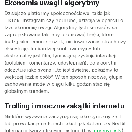
Ekonomia uwagi i algorytmy
Dzisiejsze platformy społecznościowe, takie jak
TikTok, Instagram czy YouTube, działają w oparciu o
tzw. ekonomię uwagi. Algorytmy tych serwisów są
zaprojektowane tak, aby promować treści, które
budzą silne emocje – szok, niedowierzanie, strach czy
ekscytację. Im bardziej kontrowersyjny lub
ekstremalny jest film, tym więcej zyskuje interakcji
(polubień, komentarzy, udostępnień), co algorytm
odczytuje jako sygnał: „to jest świetne, pokażmy to
większej liczbie osób”. W ten sposób niszowe, głupie
zachowanie może w ciągu kilku godzin stać się
globalnym trendem.
Trolling i mroczne zakątki internetu
Niektóre wyzwania zaczynają się jako cyniczny żart
lub prowokacja na forach takich jak 4chan czy Reddit.
Internauci tworzą fikcyjne historie (tzw.
creepypasty
),