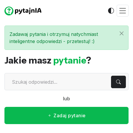
Zadawaj pytania i otrzymuj natychmiast
inteligentne odpowiedzi - przetestuj! :)
Jakie masz
pytanie
?
lub
Zadaj pytanie