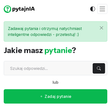
Zadawaj pytania i otrzymuj natychmiast
inteligentne odpowiedzi - przetestuj! :)
Jakie masz
pytanie
?
lub
Zadaj pytanie