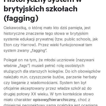
brytyjskich szkołach
(fagging)
Ciekawostką, o której mało kto dziś pamięta, jest
historyczne znaczenie tego słowa w brytyjskim
systemie edukacji prywatnej (tzw. public schools, jak
Eton czy Harrow). Przez wieki funkcjonował tam
system zwany „fagging”.
Polegał on na tym, że młodsi uczniowie (nazywani
właśnie „fags”) musieli pełnić rolę osobistych
służących dla starszych kolegów. Do ich obowiązków
należało m.in. czyszczenie butów, parzenie herbaty
czy bieganie z wiadomościami. System ten był
oficjalnie akceptowany przez władze szkół aż do
drugiej połowy XX wieku. W tym kontekście słowo
miało charakter
opisowy/hierarchiczny
, choć z
dzisiejszej perspektywy sama praktyka jest oceniana