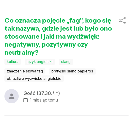
Co oznacza pojęcie „fag”, kogo się
tak nazywa, gdzie jest lub było ono
stosowane i jaki ma wydźwięk:
negatywny, pozytywny czy
neutralny?
kultura
język angielski
slang
znaczenie słowa fag
brytyjski slang papieros
obraźliwe wyzwisko angielskie
Gość (37.30.*.*)
1 miesiąc temu