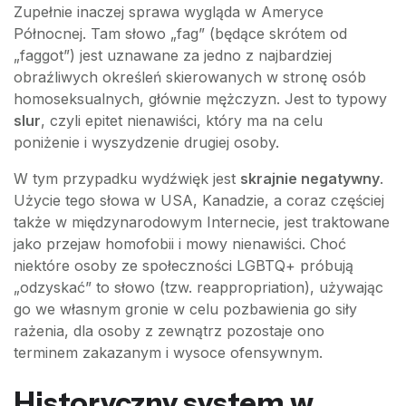
Zupełnie inaczej sprawa wygląda w Ameryce
Północnej. Tam słowo „fag” (będące skrótem od
„faggot”) jest uznawane za jedno z najbardziej
obraźliwych określeń skierowanych w stronę osób
homoseksualnych, głównie mężczyzn. Jest to typowy
slur
, czyli epitet nienawiści, który ma na celu
poniżenie i wyszydzenie drugiej osoby.
W tym przypadku wydźwięk jest
skrajnie negatywny
.
Użycie tego słowa w USA, Kanadzie, a coraz częściej
także w międzynarodowym Internecie, jest traktowane
jako przejaw homofobii i mowy nienawiści. Choć
niektóre osoby ze społeczności LGBTQ+ próbują
„odzyskać” to słowo (tzw. reappropriation), używając
go we własnym gronie w celu pozbawienia go siły
rażenia, dla osoby z zewnątrz pozostaje ono
terminem zakazanym i wysoce ofensywnym.
Historyczny system w