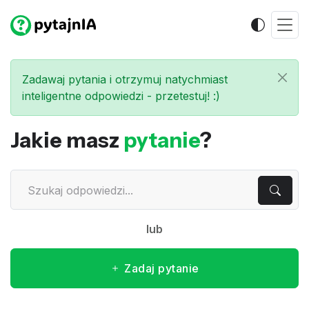
Zadawaj pytania i otrzymuj natychmiast
inteligentne odpowiedzi - przetestuj! :)
Jakie masz
pytanie
?
lub
Zadaj pytanie