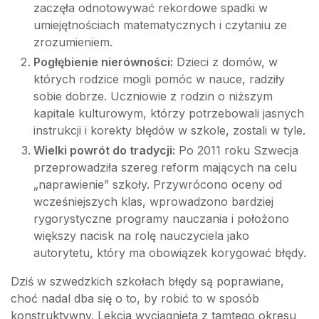
zaczęła odnotowywać rekordowe spadki w
umiejętnościach matematycznych i czytaniu ze
zrozumieniem.
Pogłębienie nierówności:
Dzieci z domów, w
których rodzice mogli pomóc w nauce, radziły
sobie dobrze. Uczniowie z rodzin o niższym
kapitale kulturowym, którzy potrzebowali jasnych
instrukcji i korekty błędów w szkole, zostali w tyle.
Wielki powrót do tradycji:
Po 2011 roku Szwecja
przeprowadziła szereg reform mających na celu
„naprawienie” szkoły. Przywrócono oceny od
wcześniejszych klas, wprowadzono bardziej
rygorystyczne programy nauczania i położono
większy nacisk na rolę nauczyciela jako
autorytetu, który ma obowiązek korygować błędy.
Dziś w szwedzkich szkołach błędy są poprawiane,
choć nadal dba się o to, by robić to w sposób
konstruktywny. Lekcja wyciągnięta z tamtego okresu