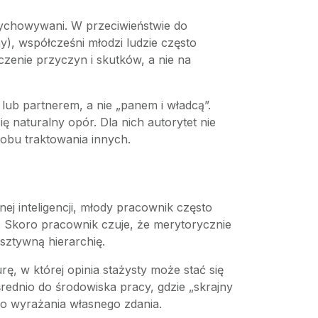
wychowywani. W przeciwieństwie do
), współcześni młodzi ludzie często
czenie przyczyn i skutków, a nie na
ub partnerem, a nie „panem i władcą”.
ę naturalny opór. Dla nich autorytet nie
sobu traktowania innych.
nej inteligencji, młody pracownik często
ił. Skoro pracownik czuje, że merytorycznie
sztywną hierarchię.
ę, w której opinia stażysty może stać się
średnio do środowiska pracy, gdzie „skrajny
 do wyrażania własnego zdania.