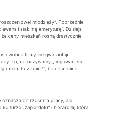
roszczeniowej młodzieży”. Poprzednie
awans i stabilną emeryturę”. Dzisiejsi
, że ceny mieszkań rosną drastycznie
ność wobec firmy nie gwarantuje
s wolny. To, co nazywamy „negowaniem
zego mam to zrobić?”, bo chce mieć
ie oznacza on rzucenia pracy, ale
ulturze „zapierdolu” i hierarchii, która