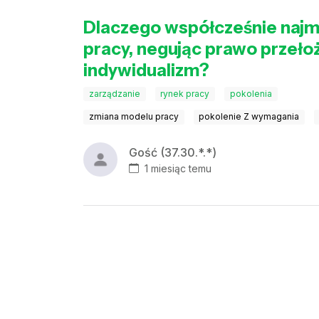
Dlaczego współcześnie najmł
pracy, negując prawo przeło
indywidualizm?
zarządzanie
rynek pracy
pokolenia
zmiana modelu pracy
pokolenie Z wymagania
Gość (37.30.*.*)
1 miesiąc temu