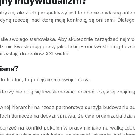
ajny indywidualizm?
yzm, ale z ich perspektywy jest to dbanie o własną autent
dyną rzeczą, nad którą mają kontrolę, są oni sami. Dlateg
 sile swojego stanowiska. Aby skutecznie zarządzać najm
dzi nie kwestionują pracy jako takiej – oni kwestionują be
rzystają do realiów XXI wieku.
miana?
to trudne, to podejście ma swoje plusy:
tórzy nie boją się kwestionować poleceń, częściej znajduj
wnej hierarchii na rzecz partnerstwa sprzyja budowaniu 
h tłumaczenia decyzji sprawia, że cała organizacja działa
rzeć na konflikt pokoleń w pracy nie jako na walkę „dobr