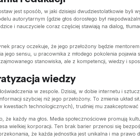
w jest sposób, w jaki dzisiejsi dwudziestolatkowie byli 
delu autorytarnym (gdzie głos dorosłego był niepodważalny
ice i nauczyciele coraz częściej stawiają na dialog, tłuma
nek pracy oczekuje, że jego przełożony będzie mentorem l
ia jego sensu, u pracownika z młodego pokolenia pojawia si
 zajmowanego stanowiska, ale z kompetencji, wiedzy i spo
atyzacja wiedzy
świadczenia w zespole. Dzisiaj, w dobie internetu i sztucz
nformacji szybciej niż jego przełożony. To zmienia układ s
 kwestiach technologicznych), trudniej mu zaakceptować 
o, że każdy ma głos. Media społecznościowe promują kultur
esa wielkiej korporacji. Ten brak barier przenosi się bezpo
 przekonania, że każda jednostka jest unikalna i ma prawo