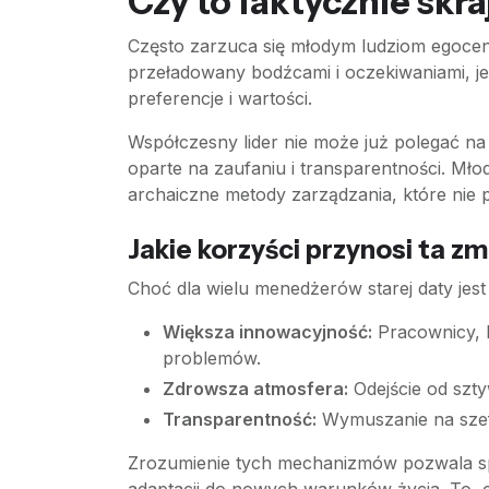
Czy to faktycznie skr
Często zarzuca się młodym ludziom egocentr
przeładowany bodźcami i oczekiwaniami, je
preferencje i wartości.
Współczesny lider nie może już polegać na
oparte na zaufaniu i transparentności. Mło
archaiczne metody zarządzania, które nie p
Jakie korzyści przynosi ta z
Choć dla wielu menedżerów starej daty jest 
Większa innowacyjność:
Pracownicy, k
problemów.
Zdrowsza atmosfera:
Odejście od szty
Transparentność:
Wymuszanie na szefac
Zrozumienie tych mechanizmów pozwala spoj