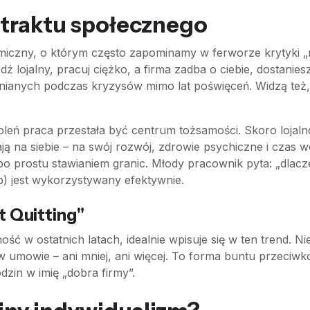
ntraktu społecznego
iczny, o którym często zapominamy w ferworze krytyki „
 lojalny, pracuj ciężko, a firma zadba o ciebie, dostaniesz 
alnianych podczas kryzysów mimo lat poświęceń. Widzą też
koleń praca przestała być centrum tożsamości. Skoro lojal
ją na siebie – na swój rozwój, zdrowie psychiczne i cza
po prostu stawianiem granic. Młody pracownik pyta: „dlac
b) jest wykorzystywany efektywnie.
t Quitting"
ść w ostatnich latach, idealnie wpisuje się w ten trend. N
umowie – ani mniej, ani więcej. To forma buntu przeciwko k
in w imię „dobra firmy”.