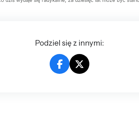
 dziś wydaje się radykalne, za dziesięć lat może być sta
Podziel się z innymi: