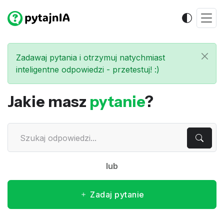
Zadawaj pytania i otrzymuj natychmiast
inteligentne odpowiedzi - przetestuj! :)
Jakie masz
pytanie
?
lub
Zadaj pytanie