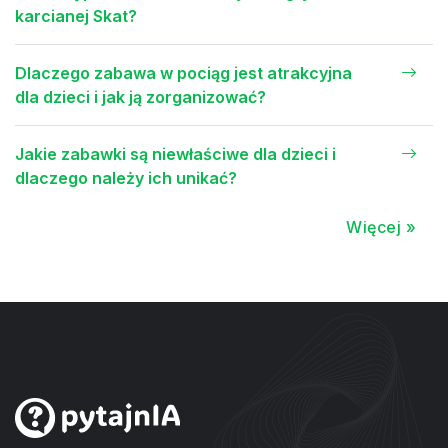
karcianej Skat?
Dlaczego zabawa w pociąg jest atrakcyjna
dla dzieci i jak ją zorganizować?
Jakie zabawki są niewłaściwe dla dzieci i
dlaczego należy ich unikać?
Więcej »