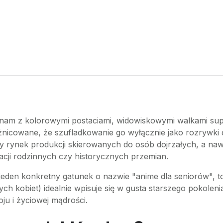
się nam z kolorowymi postaciami, widowiskowymi walkami 
żnicowane, że szufladkowanie go wyłącznie jako rozrywki d
ny rynek produkcji skierowanych do osób dojrzałych, a naw
lacji rodzinnych czy historycznych przemian.
je jeden konkretny gatunek o nazwie "anime dla seniorów", t
ych kobiet) idealnie wpisuje się w gusta starszego pokoleni
oju i życiowej mądrości.