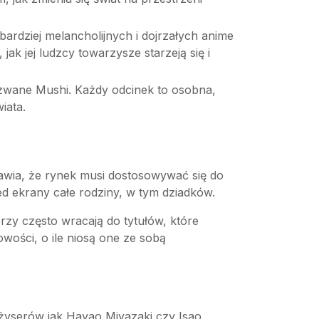
bardziej melancholijnych i dojrzałych anime
ak jej ludzcy towarzysze starzeją się i
 zwane Mushi. Każdy odcinek to osobna,
iata.
prawia, że rynek musi dostosowywać się do
zed ekrany całe rodziny, w tym dziadków.
orzy często wracają do tytułów, które
nowości, o ile niosą one ze sobą
żyserów jak Hayao Miyazaki czy Isao