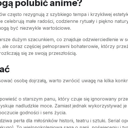
ogą polubić anime?
w często rezygnują z szybkiego tempa i krzykliwej estetyk
tóre celebrują małe radości, codzienne rytuały i piękno nat
ie mogą być niezwykle wartościowe.
tarsze dużym szacunkiem, co znajduje odzwierciedlenie w s
 ale coraz częściej pełnoprawni bohaterowie, którzy prze
zliczają się ze swoją przeszłością.
nać
sować osobę dojrzałą, warto zwrócić uwagę na kilka konkre
powieść o starszym panu, który czuje się ignorowany prze
yskuje nadludzkie moce. Zamiast jednak wykorzystywać je
czucie godności i sens życia.
ziwa perła dla miłośników historii, teatru i sztuki. Serial 
rakugo). To wielopokoleniowa saga o pasji, poświęceniu i ty