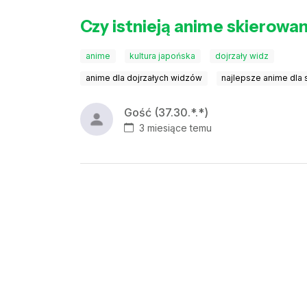
Czy istnieją anime skierowa
anime
kultura japońska
dojrzały widz
anime dla dojrzałych widzów
najlepsze anime dla
Gość (37.30.*.*)
3 miesiące temu