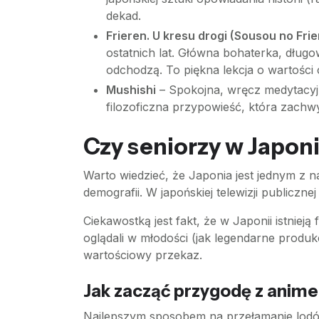
dekad.
Frieren. U kresu drogi (Sousou no Frie
ostatnich lat. Główna bohaterka, długow
odchodzą. To piękna lekcja o wartości 
Mushishi
– Spokojna, wręcz medytacyjn
filozoficzna przypowieść, która zachw
Czy seniorzy w Japon
Warto wiedzieć, że Japonia jest jednym z n
demografii. W japońskiej telewizji publiczn
Ciekawostką jest fakt, że w Japonii istniej
oglądali w młodości (jak legendarne produkcj
wartościowy przekaz.
Jak zacząć przygodę z anime
Najlepszym sposobem na przełamanie lodów