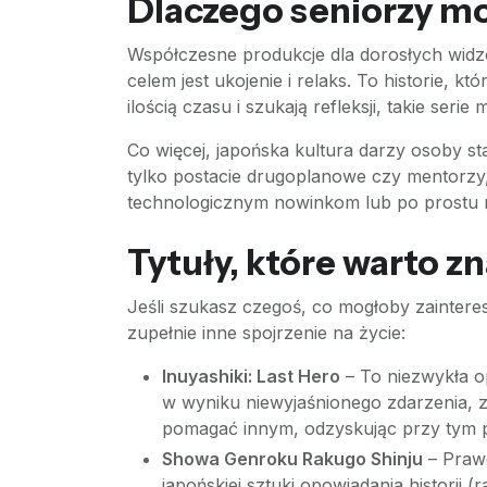
Dlaczego seniorzy m
Współczesne produkcje dla dorosłych widzó
celem jest ukojenie i relaks. To historie, k
ilością czasu i szukają refleksji, takie ser
Co więcej, japońska kultura darzy osoby s
tylko postacie drugoplanowe czy mentorzy,
technologicznym nowinkom lub po prostu ro
Tytuły, które warto z
Jeśli szukasz czegoś, co mogłoby zaintere
zupełnie inne spojrzenie na życie:
Inuyashiki: Last Hero
– To niezwykła o
w wyniku niewyjaśnionego zdarzenia, z
pomagać innym, odzyskując przy tym po
Showa Genroku Rakugo Shinju
– Prawd
japońskiej sztuki opowiadania historii (