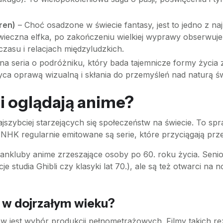
ren)
– Choć osadzone w świecie fantasy, jest to jedno z naj
ieczna elfka, po zakończeniu wielkiej wyprawy obserwuje, j
czasu i relacjach międzyludzkich.
a seria o podróżniku, który bada tajemnicze formy życia
yca oprawą wizualną i skłania do przemyśleń nad naturą św
ii oglądają anime?
ajszybciej starzejących się społeczeństw na świecie. To s
ej NHK regularnie emitowane są serie, które przyciągają pr
ą fankluby anime zrzeszające osoby po 60. roku życia. Seni
e studia Ghibli czy klasyki lat 70.), ale są też otwarci na 
 w dojrzałym wieku?
 jest wybór produkcji pełnometrażowych. Filmy takich re