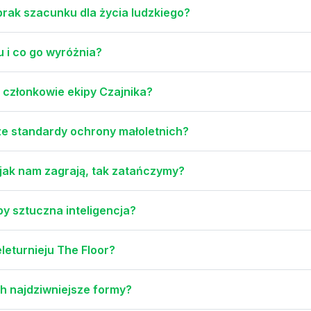
brak szacunku dla życia ludzkiego?
u i co go wyróżnia?
ą członkowie ekipy Czajnika?
sze standardy ochrony małoletnich?
 jak nam zagrają, tak zatańczymy?
by sztuczna inteligencja?
leturnieju The Floor?
ch najdziwniejsze formy?