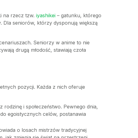
i na rzecz tzw.
iyashikei
– gatunku, którego
ury. Dla seniorów, którzy dysponują większą
cenariuszach. Seniorzy w anime to nie
żywają drugą młodość, stawiają czoła
tnych pozycji. Każda z nich oferuje
z rodzinę i społeczeństwo. Pewnego dnia,
 do egoistycznych celów, postanawia
opowiada o losach mistrzów tradycyjnej
m, jak zmienia się świat na przestrzeni