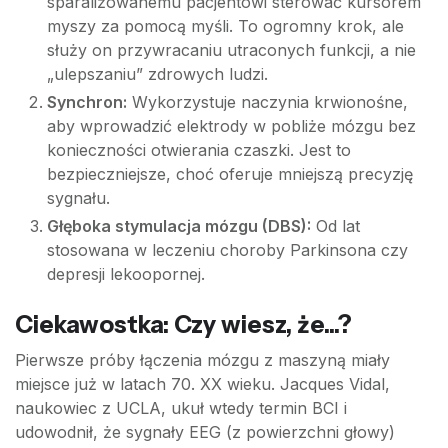
sparaliżowanemu pacjentowi sterować kursorem
myszy za pomocą myśli. To ogromny krok, ale
służy on przywracaniu utraconych funkcji, a nie
„ulepszaniu” zdrowych ludzi.
Synchron:
Wykorzystuje naczynia krwionośne,
aby wprowadzić elektrody w pobliże mózgu bez
konieczności otwierania czaszki. Jest to
bezpieczniejsze, choć oferuje mniejszą precyzję
sygnału.
Głęboka stymulacja mózgu (DBS):
Od lat
stosowana w leczeniu choroby Parkinsona czy
depresji lekoopornej.
Ciekawostka: Czy wiesz, że...?
Pierwsze próby łączenia mózgu z maszyną miały
miejsce już w latach 70. XX wieku. Jacques Vidal,
naukowiec z UCLA, ukuł wtedy termin BCI i
udowodnił, że sygnały EEG (z powierzchni głowy)