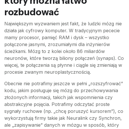
który można łatwo
rozbudować
Największym wyzwaniem jest fakt, że ludzki mózg nie
działa jak cyfrowy komputer. W tradycyjnym pececie
mamy procesor, pamięć RAM i dysk – wszystko
połączone jasnymi, zrozumiałymi dla inżynierów
ścieżkami. Mózg to z kolei około 86 miliardów
neuronów, które tworzą biliony połączeń (synaps). Co
więcej, te połączenia są płynne i ciągle się zmieniają w
procesie zwanym neuroplastycznością.
Obecnie nie potrafimy jeszcze w pełni „rozszyfrować”
kodu, jakim posługuje się mózg do przechowywania
złożonych informacji, takich jak wspomnienia czy
abstrakcyjne pojęcia. Potrafimy odczytać proste
sygnały ruchowe (np. „chcę poruszyć kursorem”), co
wykorzystują firmy takie jak Neuralink czy Synchron,
ale „zapisywanie” danych w mózgu w sposób, który