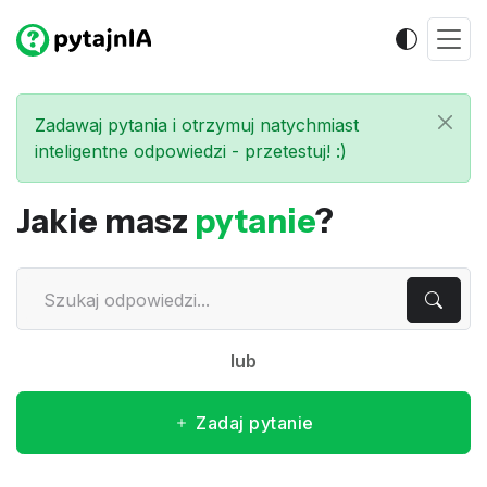
Zadawaj pytania i otrzymuj natychmiast
inteligentne odpowiedzi - przetestuj! :)
Jakie masz
pytanie
?
lub
Zadaj pytanie