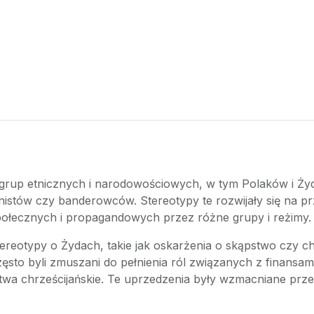
rup etnicznych i narodowościowych, w tym Polaków i Żydów
unistów czy banderowców. Stereotypy te rozwijały się na pr
ołecznych i propagandowych przez różne grupy i reżimy.
tereotypy o Żydach, takie jak oskarżenia o skąpstwo czy c
często byli zmuszani do pełnienia ról związanych z finan
wa chrześcijańskie. Te uprzedzenia były wzmacniane przez