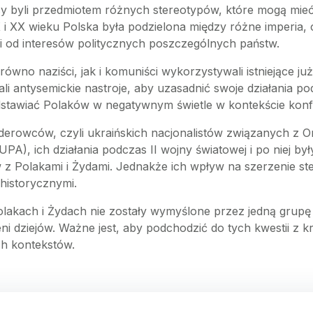
y byli przedmiotem różnych stereotypów, które mogą mieć
 i XX wieku Polska była podzielona między różne imperia
i od interesów politycznych poszczególnych państw.
ówno naziści, jak i komuniści wykorzystywali istniejące j
li antysemickie nastroje, aby uzasadnić swoje działania p
dstawiać Polaków w negatywnym świetle w kontekście konf
derowców, czyli ukraińskich nacjonalistów związanych z O
PA), ich działania podczas II wojny światowej i po niej b
 z Polakami i Żydami. Jednakże ich wpływ na szerzenie ster
historycznymi.
akach i Żydach nie zostały wymyślone przez jedną grupę 
ni dziejów. Ważne jest, aby podchodzić do tych kwestii z 
ch kontekstów.