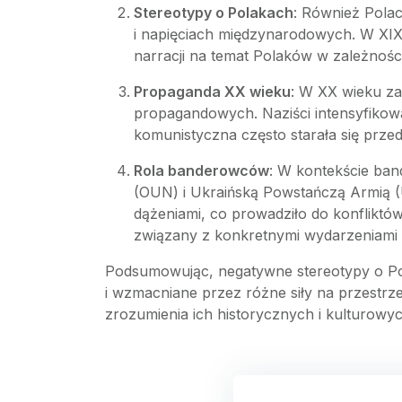
Stereotypy o Polakach
: Również Polac
i napięciach międzynarodowych. W XIX
narracji na temat Polaków w zależnośc
Propaganda XX wieku
: W XX wieku zar
propagandowych. Naziści intensyfikowa
komunistyczna często starała się prze
Rola banderowców
: W kontekście ban
(OUN) i Ukraińską Powstańczą Armią (U
dążeniami, co prowadziło do konfliktów
związany z konkretnymi wydarzeniami 
Podsumowując, negatywne stereotypy o Pol
i wzmacniane przez różne siły na przestrze
zrozumienia ich historycznych i kulturowy