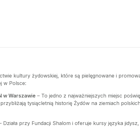
dzictwie kultury żydowskiej, które są pielęgnowane i promowan
j w Polsce:
IN w Warszawie
– To jedno z najważniejszych miejsc pośw
przybliżają tysiącletnią historię Żydów na ziemiach polskic
 Działa przy Fundacji Shalom i oferuje kursy języka jidysz