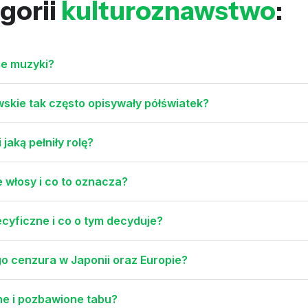
gorii
kulturoznawstwo
:
ie muzyki?
kie tak często opisywały półświatek?
jaką pełniły rolę?
 włosy i co to oznacza?
ecyficzne i co o tym decyduje?
go cenzura w Japonii oraz Europie?
ne i pozbawione tabu?