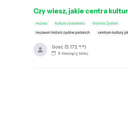
Czy wiesz, jakie centra kultu
muzea
kultura żydowska
historia Żydów
muzeum historii żydów polskich
centrum kultury ji
Gość (5.172.*.*)
9 miesięcy temu