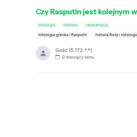
Czy Rasputin jest kolejnym 
mitologia
Historia
reinkarnacja
mitologia grecka i Rasputin
historia Rosji i mitologi
Gość (5.172.*.*)
9 miesięcy temu