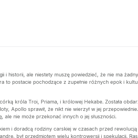
ogii i historii, ale niestety muszę powiedzieć, że nie ma ż
ra to postacie pochodzące z zupełnie różnych epok i kultur
j, córką króla Troi, Priama, i królowej Hekabe. Została ob
oty, Apollo sprawił, że nikt nie wierzył w jej przepowiednie
ę, ale nie może przekonać innych o jej słuszności.
tykiem i doradcą rodziny carskiej w czasach przed rewolucj
rę, był przedmiotem wielu kontrowersji i spekulacji. Rasp