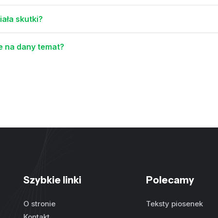
iała skutki?
ie na dany temat?
Szybkie linki
Polecamy
O stronie
Teksty piosenek
Kontakt