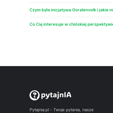
Czym była inicjatywa Goralenvolk i jakie m
Co Cię interesuje w chińskiej perspektyw
Pytajnia.pl - Twoje pytania, nasze