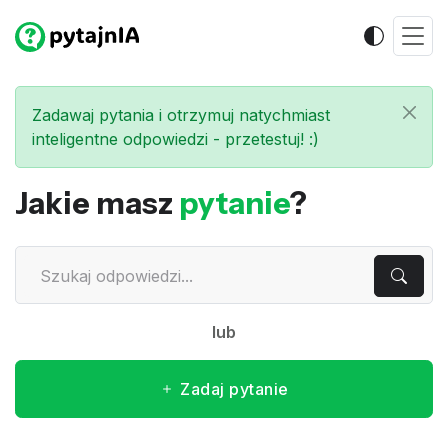
Zadawaj pytania i otrzymuj natychmiast
inteligentne odpowiedzi - przetestuj! :)
Jakie masz
pytanie
?
lub
Zadaj pytanie