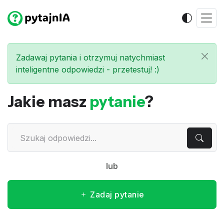
Zadawaj pytania i otrzymuj natychmiast
inteligentne odpowiedzi - przetestuj! :)
Jakie masz
pytanie
?
lub
Zadaj pytanie