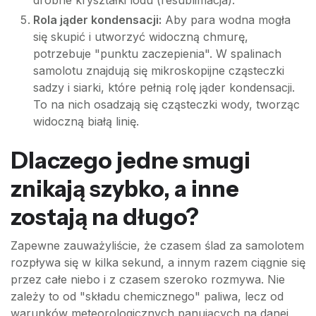
drobne kryształki lodu (resublimacja).
Rola jąder kondensacji:
Aby para wodna mogła
się skupić i utworzyć widoczną chmurę,
potrzebuje "punktu zaczepienia". W spalinach
samolotu znajdują się mikroskopijne cząsteczki
sadzy i siarki, które pełnią rolę jąder kondensacji.
To na nich osadzają się cząsteczki wody, tworząc
widoczną białą linię.
Dlaczego jedne smugi
znikają szybko, a inne
zostają na długo?
Zapewne zauważyliście, że czasem ślad za samolotem
rozpływa się w kilka sekund, a innym razem ciągnie się
przez całe niebo i z czasem szeroko rozmywa. Nie
zależy to od "składu chemicznego" paliwa, lecz od
warunków meteorologicznych panujących na danej