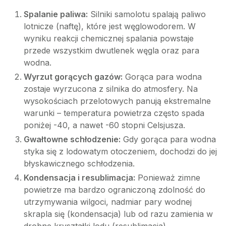
Spalanie paliwa:
Silniki samolotu spalają paliwo
lotnicze (naftę), które jest węglowodorem. W
wyniku reakcji chemicznej spalania powstaje
przede wszystkim dwutlenek węgla oraz para
wodna.
Wyrzut gorących gazów:
Gorąca para wodna
zostaje wyrzucona z silnika do atmosfery. Na
wysokościach przelotowych panują ekstremalne
warunki – temperatura powietrza często spada
poniżej -40, a nawet -60 stopni Celsjusza.
Gwałtowne schłodzenie:
Gdy gorąca para wodna
styka się z lodowatym otoczeniem, dochodzi do jej
błyskawicznego schłodzenia.
Kondensacja i resublimacja:
Ponieważ zimne
powietrze ma bardzo ograniczoną zdolność do
utrzymywania wilgoci, nadmiar pary wodnej
skrapla się (kondensacja) lub od razu zamienia w