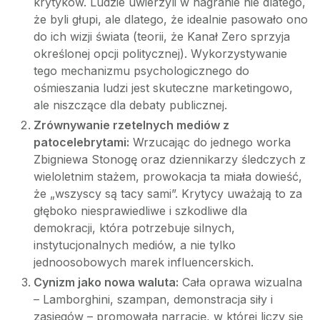
krytyków. Ludzie uwierzyli w nagranie nie dlatego,
że byli głupi, ale dlatego, że idealnie pasowało ono
do ich wizji świata (teorii, że Kanał Zero sprzyja
określonej opcji politycznej). Wykorzystywanie
tego mechanizmu psychologicznego do
ośmieszania ludzi jest skuteczne marketingowo,
ale niszczące dla debaty publicznej.
Zrównywanie rzetelnych mediów z
patocelebrytami:
Wrzucając do jednego worka
Zbigniewa Stonogę oraz dziennikarzy śledczych z
wieloletnim stażem, prowokacja ta miała dowieść,
że „wszyscy są tacy sami”. Krytycy uważają to za
głęboko niesprawiedliwe i szkodliwe dla
demokracji, która potrzebuje silnych,
instytucjonalnych mediów, a nie tylko
jednoosobowych marek influencerskich.
Cynizm jako nowa waluta:
Cała oprawa wizualna
– Lamborghini, szampan, demonstracja siły i
zasięgów – promowała narrację, w której liczy się