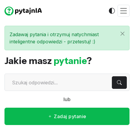
Zadawaj pytania i otrzymuj natychmiast
inteligentne odpowiedzi - przetestuj! :)
Jakie masz
pytanie
?
lub
Zadaj pytanie