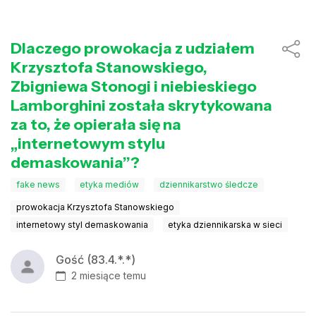
Dlaczego prowokacja z udziałem
Krzysztofa Stanowskiego,
Zbigniewa Stonogi i niebieskiego
Lamborghini została skrytykowana
za to, że opierała się na
„internetowym stylu
demaskowania”?
fake news
etyka mediów
dziennikarstwo śledcze
prowokacja Krzysztofa Stanowskiego
internetowy styl demaskowania
etyka dziennikarska w sieci
Gość (83.4.*.*)
2 miesiące temu