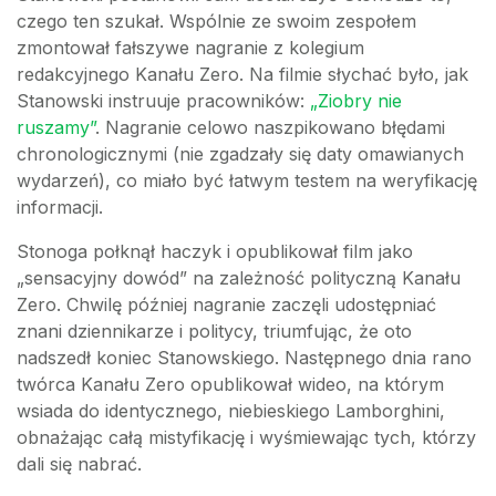
czego ten szukał. Wspólnie ze swoim zespołem
zmontował fałszywe nagranie z kolegium
redakcyjnego Kanału Zero. Na filmie słychać było, jak
Stanowski instruuje pracowników:
„Ziobry nie
ruszamy”
. Nagranie celowo naszpikowano błędami
chronologicznymi (nie zgadzały się daty omawianych
wydarzeń), co miało być łatwym testem na weryfikację
informacji.
Stonoga połknął haczyk i opublikował film jako
„sensacyjny dowód” na zależność polityczną Kanału
Zero. Chwilę później nagranie zaczęli udostępniać
znani dziennikarze i politycy, triumfując, że oto
nadszedł koniec Stanowskiego. Następnego dnia rano
twórca Kanału Zero opublikował wideo, na którym
wsiada do identycznego, niebieskiego Lamborghini,
obnażając całą mistyfikację i wyśmiewając tych, którzy
dali się nabrać.