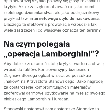
opiniotwórczej szybko pojawiły się głosy rozsądku i
krytyki. Akcję zaczęto analizować nie jako triumf
rzetelnego dziennikarstwa, ale jako podręcznikowy
przykład tzw.
internetowego stylu demaskowania
.
Dlaczego ta efektowna prowokacja wzbudziła tak
wiele zastrzeżeń i co właściwie oznacza ten termin?
Na czym polegała
„operacja Lamborghini”?
Aby dobrze zrozumieć istotę krytyki, warto na chwilę
wrócić do faktów. Kontrowersyjny biznesmen
Zbigniew Stonoga ogłosił w sieci, że poszukuje
„haków” na Krzysztofa Stanowskiego. Jako nagrodę
za dostarczenie kompromitujących materiałów
zaoferował darmowe użytkowanie na miesiąc swojego
niebieskiego Lamborghini Huracan.
Stanowski postanowił sam dostarczyć Stonodze to,