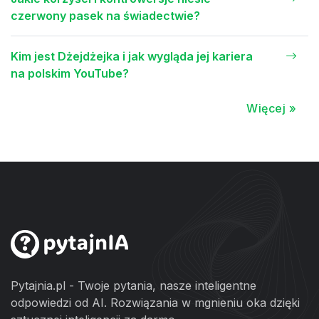
czerwony pasek na świadectwie?
Kim jest Dżejdżejka i jak wygląda jej kariera
na polskim YouTube?
Więcej »
Pytajnia.pl - Twoje pytania, nasze inteligentne
odpowiedzi od AI. Rozwiązania w mgnieniu oka dzięki