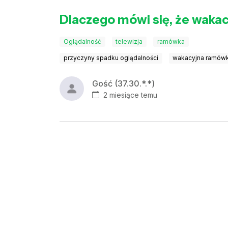
Dlaczego mówi się, że wakac
Oglądalność
telewizja
ramówka
przyczyny spadku oglądalności
wakacyjna ramówk
Gość (37.30.*.*)
2 miesiące temu