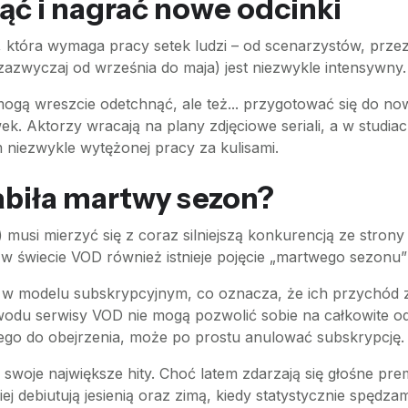
ąć i nagrać nowe odcinki
 która wymaga pracy setek ludzi – od scenarzystów, prze
zazwyczaj od września do maja) jest niezwykle intensywny.
mogą wreszcie odetchnąć, ale też... przygotować się do n
ek. Aktorzy wracają na plany zdjęciowe seriali, a w studia
 niezwykle wytężonej pracy za kulisami.
abiła martwy sezon?
a) musi mierzyć się z coraz silniejszą konkurencją ze stron
 w świecie VOD również istnieje pojęcie „martwego sezonu
ają w modelu subskrypcyjnym, co oznacza, że ich przychód z
owodu serwisy VOD nie mogą pozwolić sobie na całkowite od
awego do obejrzenia, może po prostu anulować subskrypcję.
swoje największe hity. Choć latem zdarzają się głośne prem
j debiutują jesienią oraz zimą, kiedy statystycznie spędz