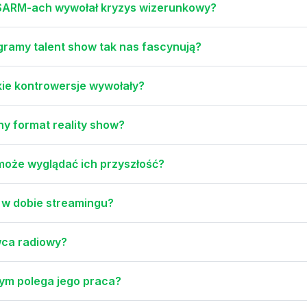
 SARM-ach wywołał kryzys wizerunkowy?
gramy talent show tak nas fascynują?
akie kontrowersje wywołały?
lny format reality show?
 może wyglądać ich przyszłość?
 w dobie streamingu?
awca radiowy?
zym polega jego praca?