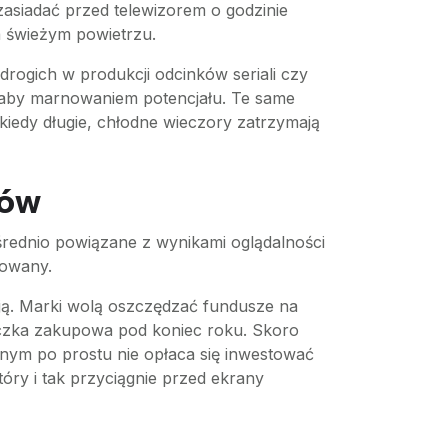
zasiadać przed telewizorem o godzinie
a świeżym powietrzu.
drogich w produkcji odcinków seriali czy
łaby marnowaniem potencjału. Te same
kiedy długie, chłodne wieczory zatrzymają
ców
rednio powiązane z wynikami oglądalności
towany.
ją. Marki wolą oszczędzać fundusze na
ączka zakupowa pod koniec roku. Skoro
jnym po prostu nie opłaca się inwestować
tóry i tak przyciągnie przed ekrany