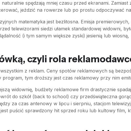
 naturalnie spędzają mniej czasu przed ekranami. Zamiast 
acerować, jeździć na rowerze lub po prostu odpoczywać n
yjnych matematyka jest bezlitosna. Emisja premierowych, 
ed telewizorami siedzi ułamek standardowej widowni, by
dalność (i tym samym większe zyski) jesienią lub wiosną, 
ówką, czyli rola reklamodaw
e wszystkim z reklam. Ceny spotów reklamowych są bezpoś
any program, tym droższy jest czas reklamowy przy nim emi
jszą widownię, budżety reklamowe firm drastycznie spada
owrót do szkół (back to school) czy przedświąteczna gor
dzy za czas antenowy w lipcu i sierpniu, stacjom telewizy
jest puścić sprawdzony hit sprzed roku lub kultowy film, k