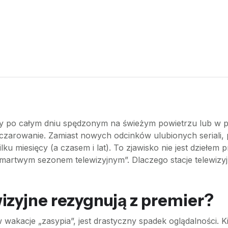
 my po całym dniu spędzonym na świeżym powietrzu lub w 
czarowanie. Zamiast nowych odcinków ulubionych seriali,
lku miesięcy (a czasem i lat). To zjawisko nie jest dziełe
artwym sezonem telewizyjnym”. Dlaczego stacje telewizyjne
izyjne rezygnują z premier?
akacje „zasypia”, jest drastyczny spadek oglądalności. Kie