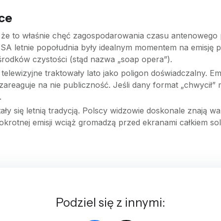
wce
 że to właśnie chęć zagospodarowania czasu antenowego pr
A letnie popołudnia były idealnym momentem na emisję pr
odków czystości (stąd nazwa „soap opera”).
 telewizyjne traktowały lato jako poligon doświadczalny. Em
areaguje na nie publiczność. Jeśli dany format „chwycił” 
.
ały się letnią tradycją. Polscy widzowie doskonale znają 
krotnej emisji wciąż gromadzą przed ekranami całkiem solid
Podziel się z innymi: