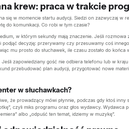
mna krew: praca w trakcie pr
się w momencie startu audycji. Siedzi on zazwyczaj w reż
ę do komunikacji. Co robi w tym czasie?
edium, w którym sekundy mają znaczenie. Jeśli rozmowa z g
i podjąć decyzję: przerywamy czy przesuwamy coś innego
wiąc mu prosto do słuchawek, ile czasu zostało do końca w
Jeśli zapowiedziany gość nie odbiera telefonu lub w kraju
ekund przebudować plan audycji, przygotować nowe materi
zenter w słuchawkach?
żliwe, że prowadzący mówi płynnie, podczas gdy ktoś inny
otkę”, czyli miks programu oraz głos wydawcy. Wydawca po
emiera” albo „odpuść ten temat, idziemy w muzykę”.