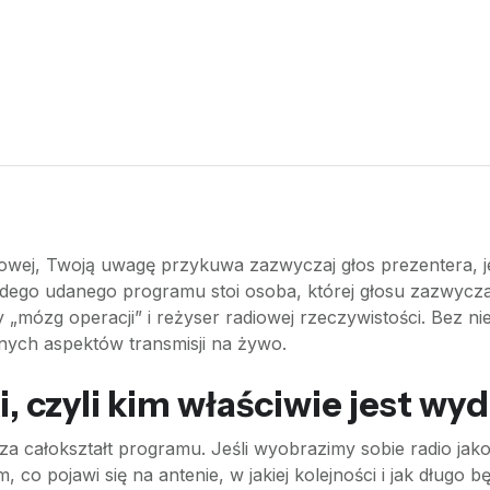
adiowej, Twoją uwagę przykuwa zazwyczaj głos prezentera,
o udanego programu stoi osoba, której głosu zazwyczaj ni
„mózg operacji” i reżyser radiowej rzeczywistości. Bez ni
znych aspektów transmisji na żywo.
i, czyli kim właściwie jest w
całokształt programu. Jeśli wyobrazimy sobie radio jako or
o pojawi się na antenie, w jakiej kolejności i jak długo b