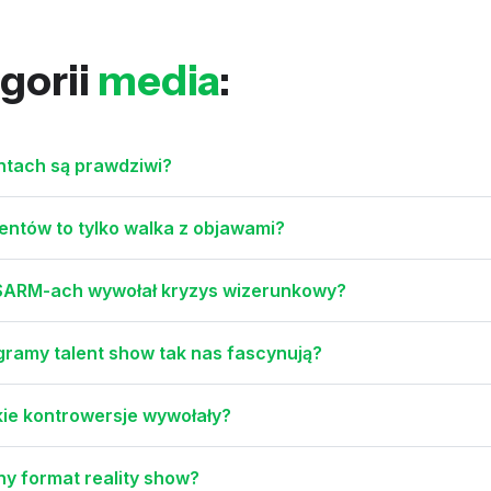
gorii
media
:
ntach są prawdziwi?
tów to tylko walka z objawami?
 SARM-ach wywołał kryzys wizerunkowy?
gramy talent show tak nas fascynują?
akie kontrowersje wywołały?
lny format reality show?