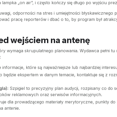
lampka „on air”, i często kończy się długo po wyjściu prez
uwagi, odporności na stres i umiejętności błyskawicznego
wać pracę reporterów i dbać o to, by program był atrakcyj
ed wejściem na antenę
tóry wymaga skrupulatnego planowania. Wydawca pełni tu r
:
nformacje, które są najważniejsze lub najbardziej interes
o będzie ekspertem w danym temacie, kontaktuje się z rozm
la):
Szpigiel to precyzyjny plan audycji, rozpisany co do 
bloków reklamowych oraz serwisów informacyjnych.
e dla prowadzącego materiały merytoryczne, punkty do r
a antenie.