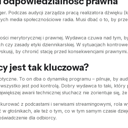
i odpowiedzialność prawna
ger. Podczas audycji zarządza pracą realizatora dźwięku (k
ych media społecznościowe radia. Musi dbać o to, by prze
ści merytorycznej i prawnej. Wydawca czuwa nad tym, by
h czy zasady etyki dziennikarskiej. W sytuacjach kontrowe
yskusji, by chronić stację przed konsekwencjami prawnymi.
y jest tak kluczowa?
yczne. To on dba o dynamikę programu – pilnuje, by audy
wszystko jest pod kontrolą. Dobry wydawca to taki, który 
większej awarii technicznej słuchacz nie zorientuje się, że
nkurować z podcastami i serwisami streamingowymi, rola 
 w głośnikach, ale też o tym, co w tym samym czasie dzieje
świadczenie dla odbiorcy.