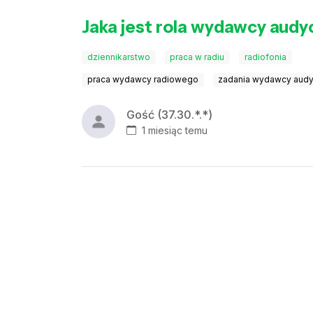
Jaka jest rola wydawcy audyc
dziennikarstwo
praca w radiu
radiofonia
praca wydawcy radiowego
zadania wydawcy audy
Gość (37.30.*.*)
1 miesiąc temu