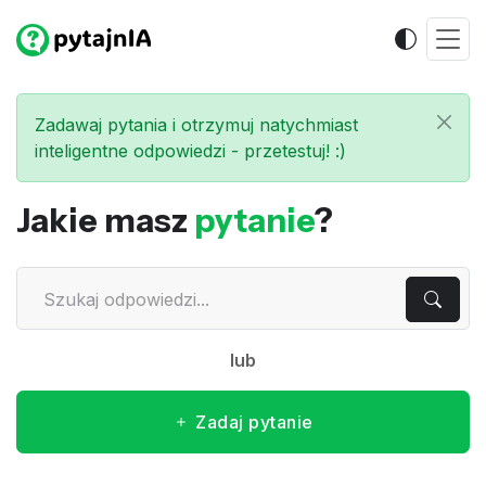
Zadawaj pytania i otrzymuj natychmiast
inteligentne odpowiedzi - przetestuj! :)
Jakie masz
pytanie
?
lub
Zadaj pytanie