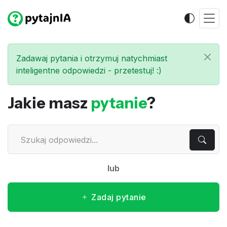
Zadawaj pytania i otrzymuj natychmiast
inteligentne odpowiedzi - przetestuj! :)
Jakie masz
pytanie
?
lub
Zadaj pytanie