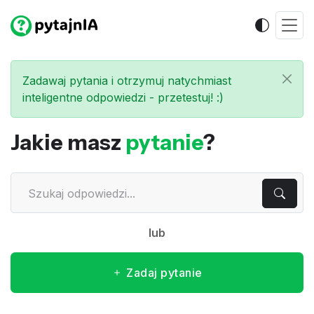
Zadawaj pytania i otrzymuj natychmiast
inteligentne odpowiedzi - przetestuj! :)
Jakie masz
pytanie
?
lub
Zadaj pytanie