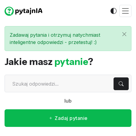
Zadawaj pytania i otrzymuj natychmiast
inteligentne odpowiedzi - przetestuj! :)
Jakie masz
pytanie
?
lub
Zadaj pytanie