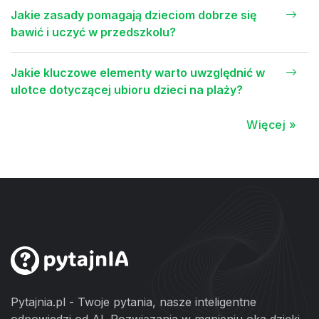
Jakie zasady pomagają dzieciom dobrze się
bawić i uczyć w przedszkolu?
Jakie kluczowe elementy warto uwzględnić w
ulotce dotyczącej ubioru dzieci na plaży?
Więcej »
Pytajnia.pl - Twoje pytania, nasze inteligentne
odpowiedzi od AI. Rozwiązania w mgnieniu oka dzięki