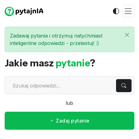
Zadawaj pytania i otrzymuj natychmiast
inteligentne odpowiedzi - przetestuj! :)
Jakie masz
pytanie
?
lub
Zadaj pytanie