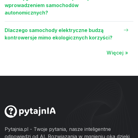
wprowadzeniem samochodów
autonomicznych?
Dlaczego samochody elektryczne budzą
kontrowersje mimo ekologicznych korzyści?
Więcej »
Pytajnia.pl - Twoje pytania, nasze inteligentne
odpowiedzi od AI. Rozwiązania w mgnieniu oka dzięki