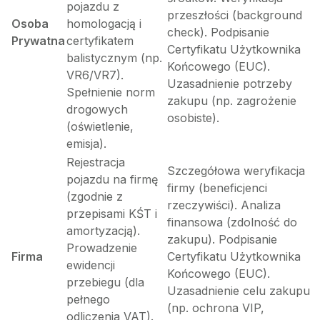
pojazdu z
przeszłości (background
Osoba
homologacją i
check). Podpisanie
Prywatna
certyfikatem
Certyfikatu Użytkownika
balistycznym (np.
Końcowego (EUC).
VR6/VR7).
Uzasadnienie potrzeby
Spełnienie norm
zakupu (np. zagrożenie
drogowych
osobiste).
(oświetlenie,
emisja).
Rejestracja
Szczegółowa weryfikacja
pojazdu na firmę
firmy (beneficjenci
(zgodnie z
rzeczywiści). Analiza
przepisami KŚT i
finansowa (zdolność do
amortyzacją).
zakupu). Podpisanie
Prowadzenie
Firma
Certyfikatu Użytkownika
ewidencji
Końcowego (EUC).
przebiegu (dla
Uzasadnienie celu zakupu
pełnego
(np. ochrona VIP,
odliczenia VAT).