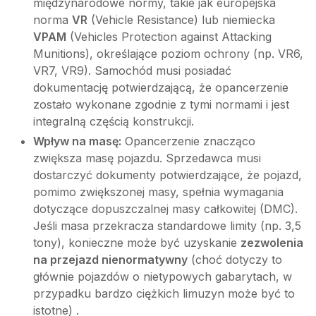
międzynarodowe normy, takie jak europejska
norma
VR
(Vehicle Resistance) lub niemiecka
VPAM
(Vehicles Protection against Attacking
Munitions), określające poziom ochrony (np. VR6,
VR7, VR9). Samochód musi posiadać
dokumentację potwierdzającą, że opancerzenie
zostało wykonane zgodnie z tymi normami i jest
integralną częścią konstrukcji.
Wpływ na masę:
Opancerzenie znacząco
zwiększa masę pojazdu. Sprzedawca musi
dostarczyć dokumenty potwierdzające, że pojazd,
pomimo zwiększonej masy, spełnia wymagania
dotyczące dopuszczalnej masy całkowitej (DMC).
Jeśli masa przekracza standardowe limity (np. 3,5
tony), konieczne może być uzyskanie
zezwolenia
na przejazd nienormatywny
(choć dotyczy to
głównie pojazdów o nietypowych gabarytach, w
przypadku bardzo ciężkich limuzyn może być to
istotne) .