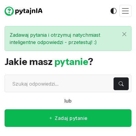
Zadawaj pytania i otrzymuj natychmiast
inteligentne odpowiedzi - przetestuj! :)
Jakie masz
pytanie
?
lub
Zadaj pytanie