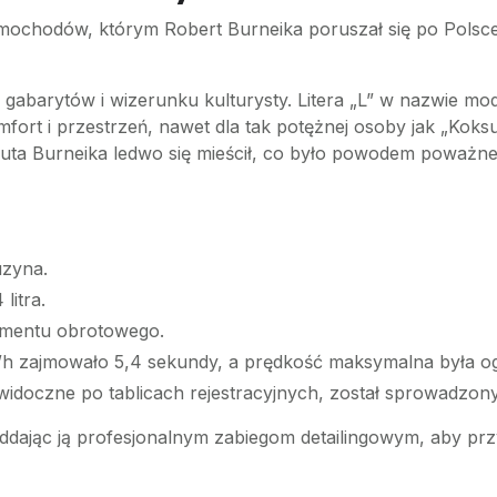
mochodów, którym Robert Burneika poruszał się po Polsc
o gabarytów i wizerunku kulturysty. Litera „L” w nazwie m
rt i przestrzeń, nawet dla tak potężnej osoby jak „Koksu”
 auta Burneika ledwo się mieścił, co było powodem powa
uzyna.
litra.
mentu obrotowego.
h zajmowało 5,4 sekundy, a prędkość maksymalna była og
idoczne po tablicach rejestracyjnych, został sprowadzon
oddając ją profesjonalnym zabiegom detailingowym, aby prz