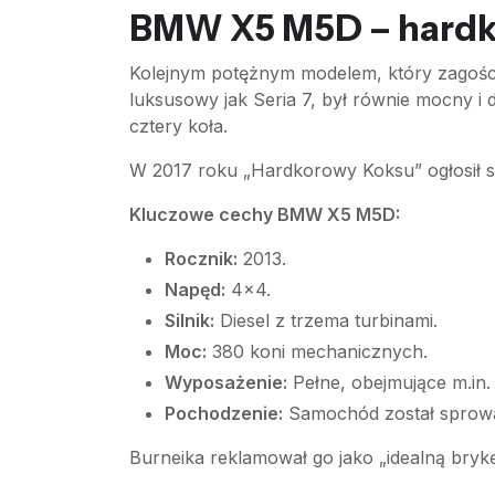
BMW X5 M5D – hardk
Kolejnym potężnym modelem, który zagości
luksusowy jak Seria 7, był równie mocny i
cztery koła.
W 2017 roku „Hardkorowy Koksu” ogłosił sp
Kluczowe cechy BMW X5 M5D:
Rocznik:
2013.
Napęd:
4x4.
Silnik:
Diesel z trzema turbinami.
Moc:
380 koni mechanicznych.
Wyposażenie:
Pełne, obejmujące m.in.
Pochodzenie:
Samochód został sprowa
Burneika reklamował go jako „idealną brykę