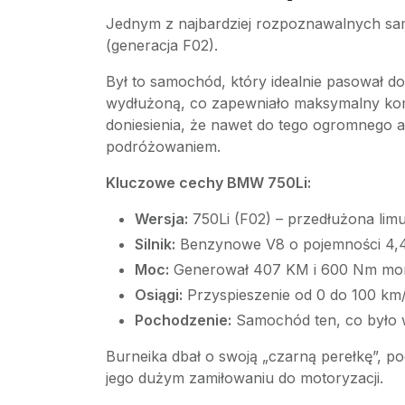
Jednym z najbardziej rozpoznawalnych sa
(generacja F02).
Był to samochód, który idealnie pasował d
wydłużoną, co zapewniało maksymalny komfo
doniesienia, że nawet do tego ogromnego
podróżowaniem.
Kluczowe cechy BMW 750Li:
Wersja:
750Li (F02) – przedłużona lim
Silnik:
Benzynowe V8 o pojemności 4,4 
Moc:
Generował 407 KM i 600 Nm mo
Osiągi:
Przyspieszenie od 0 do 100 km/
Pochodzenie:
Samochód ten, co było w
Burneika dbał o swoją „czarną perełkę”, p
jego dużym zamiłowaniu do motoryzacji.