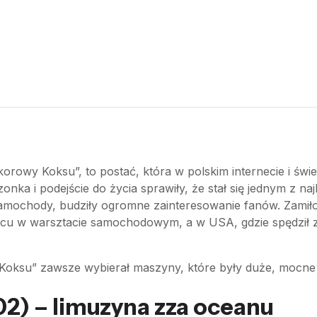
korowy Koksu”, to postać, która w polskim internecie i św
nka i podejście do życia sprawiły, że stał się jednym z n
samochody, budziły ogromne zainteresowanie fanów. Zamiło
cu w warsztacie samochodowym, a w USA, gdzie spędził z
Koksu” zawsze wybierał maszyny, które były duże, mocne i
02) – limuzyna zza oceanu