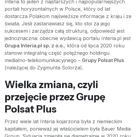
Interia to jeden z najstarszych i najpopularniejszych
portali horyzontalnych w Polsce, który od lat
dostarcza Polakom najświeższe informacje z kraju i ze
świata. Jeśli zastanawiasz się, kto stoi za jego
sukcesem i zarządza całą strukturą, odpowiedź jest
jednoznaczna: obecnie wydawcą portalu Interia.pl jest
Grupa Interia.pl sp. z o.o.
, która od lipca 2020 roku
stanowi integralną część potężnego holdingu
medialno-telekomunikacyjnego –
Grupy Polsat Plus
(należącej do Zygmunta Solorza).
Wielka zmiana, czyli
przejęcie przez Grupę
Polsat Plus
Przez wiele lat Interia kojarzona była z niemieckim
kapitałem, ponieważ jej właścicielem była Bauer Media
Group. Sytuacja zmieniła się diametralnie w 2020 roku,