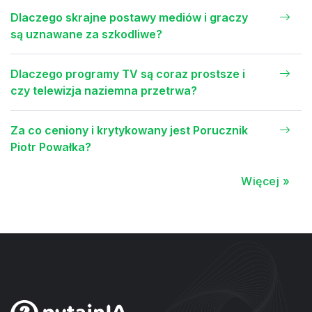
Dlaczego skrajne postawy mediów i graczy
są uznawane za szkodliwe?
Dlaczego programy TV są coraz prostsze i
czy telewizja naziemna przetrwa?
Za co ceniony i krytykowany jest Porucznik
Piotr Powałka?
Więcej »