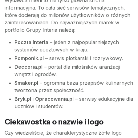
Wydawca Interii to nie tylko główna strona
informacyjna. To cała sieć serwisów tematycznych,
które docierają do milionów użytkowników o różnych
zainteresowaniach. Do najważniejszych marek w
portfolio Grupy Interia należą:
Poczta Interia
– jeden z najpopularniejszych
systemów pocztowych w kraju.
Pomponik.pl
– serwis plotkarski i rozrywkowy.
Deccoria.pl
– portal dla miłośników aranżacji
wnętrz i ogrodów.
Smaker.pl
– ogromna baza przepisów kulinarnych
tworzona przez społeczność.
Bryk.pl
i
Opracowania.pl
– serwisy edukacyjne dla
uczniów i studentów.
Ciekawostka o nazwie i logo
Czy wiedzieliście, że charakterystyczne żółte logo