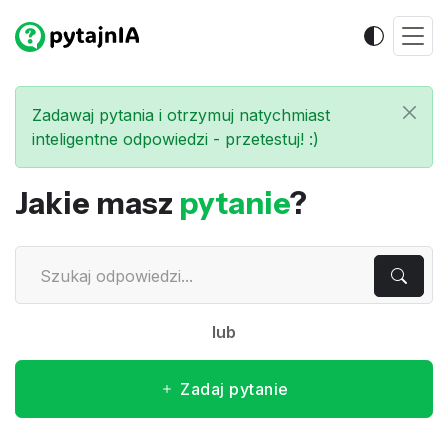
Zadawaj pytania i otrzymuj natychmiast
inteligentne odpowiedzi - przetestuj! :)
Jakie masz
pytanie
?
lub
Zadaj pytanie