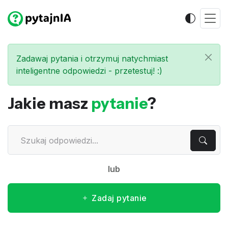
Zadawaj pytania i otrzymuj natychmiast
inteligentne odpowiedzi - przetestuj! :)
Jakie masz
pytanie
?
lub
Zadaj pytanie