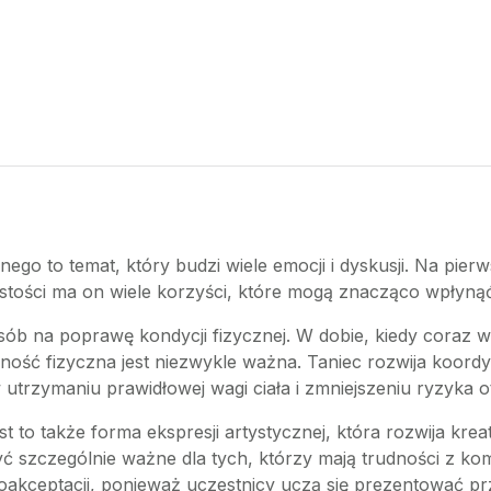
go to temat, który budzi wiele emocji i dyskusji. Na pier
istości ma on wiele korzyści, które mogą znacząco wpłyną
ób na poprawę kondycji fizycznej. W dobie, kiedy coraz wi
ść fizyczna jest niezwykle ważna. Taniec rozwija koordyna
trzymaniu prawidłowej wagi ciała i zmniejszeniu ryzyka ot
est to także forma ekspresji artystycznej, która rozwija kre
 szczególnie ważne dla tych, którzy mają trudności z ko
akceptacji, ponieważ uczestnicy uczą się prezentować pr