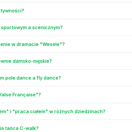
aktywności?
m sportowym a scenicznym?
czenie w dramacie "Wesele"?
łównie damsko-męskie?
ym pole dance a fly dance?
"Valse Française"?
iem" i "praca ciałem" w różnych dziedzinach?
ria tańca C-walk?