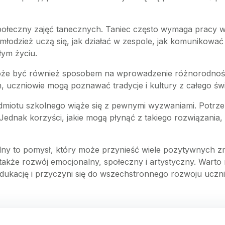
ołeczny zajęć tanecznych. Taniec często wymaga pracy w g
 młodzież uczą się, jak działać w zespole, jak komunikować 
łym życiu.
może być również sposobem na wprowadzenie różnorodnośc
czniowie mogą poznawać tradycje i kultury z całego świata
miotu szkolnego wiąże się z pewnymi wyzwaniami. Potrzeb
 Jednak korzyści, jakie mogą płynąć z takiego rozwiązania
ny to pomysł, który może przynieść wiele pozytywnych zmi
e także rozwój emocjonalny, społeczny i artystyczny. Wa
dukację i przyczyni się do wszechstronnego rozwoju uczn