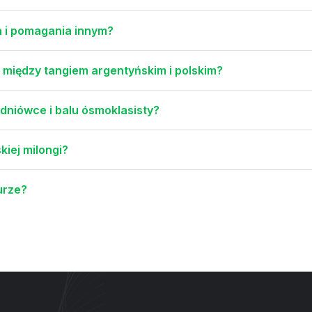
a i pomagania innym?
 między tangiem argentyńskim i polskim?
udniówce i balu ósmoklasisty?
kiej milongi?
urze?