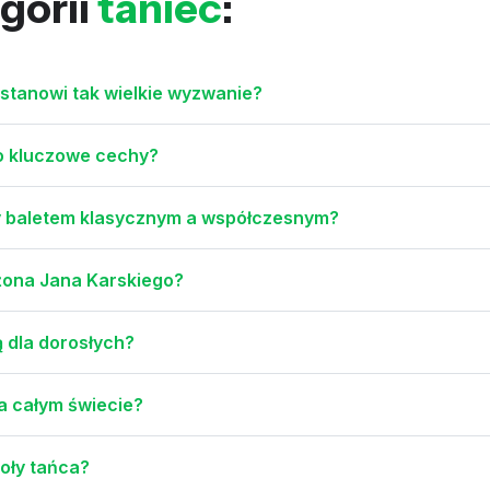
gorii
taniec
:
stanowi tak wielkie wyzwanie?
go kluczowe cechy?
dzy baletem klasycznym a współczesnym?
 żona Jana Karskiego?
 dla dorosłych?
na całym świecie?
koły tańca?