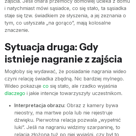
zajścia. Jeśli ofiara przemocy domowej ucieka z domu
i natychmiast mówi sąsiadce, co się stało, ta sąsiadka
staje się tzw. świadkiem ze słyszenia, a jej zeznania o
tym, co usłyszała „na gorąco”, mają kolosalne
znaczenie.
Sytuacja druga: Gdy
istnieje nagranie z zajścia
Mogłoby się wydawać, że posiadanie nagrania wideo
czyni relację świadka zbędną. Nic bardziej mylnego.
Wideo pokazuje
co
się stało, ale rzadko wyjaśnia
dlaczego
i jakie intencje towarzyszyły uczestnikom.
Interpretacja obrazu:
Obraz z kamery bywa
nieostry, ma martwe pola lub nie rejestruje
dźwięku. Pierwotna relacja pozwala „wypełnić
luki”. Jeśli na nagraniu widzimy szarpaninę, to
relacja złożona tuż po niej wyjaśni, czy był to