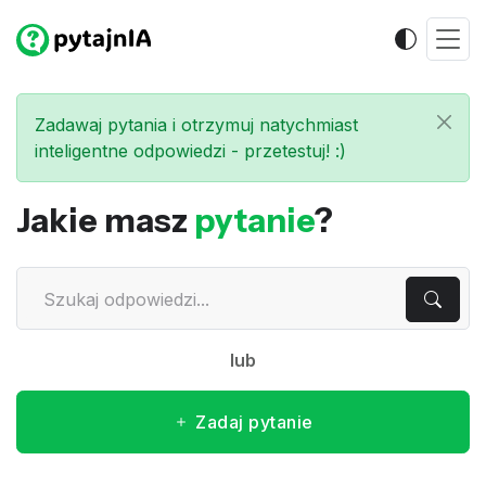
Zadawaj pytania i otrzymuj natychmiast
inteligentne odpowiedzi - przetestuj! :)
Jakie masz
pytanie
?
lub
Zadaj pytanie