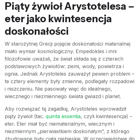
Piąty żywioł Arystotelesa –
eter jako kwintesencja
doskonałości
W starożytnej Grecji pojęcie doskonałości materialnej
miało wymiar kosmologiczny. Empedokles i inni
filozofowie uważali, że świat składa się z czterech
podstawowych żywiołów: ziemi, wody, powietrza i
ognia. Jednak Arystoteles zauważył pewien problem –
te cztery elementy były zmienne, podlegały rozpadowi
i niszczeniu. Nie pasowały więc do idealnego,
wiecznego i niezmiennego świata gwiazd i planet.
Aby rozwiązać tę zagadkę, Arystoteles wprowadził
piąty żywioł (łac.
quinta essentia
, czyli kwintesencja) –
eter. Eter miał być niematerialnym, wiecznym i
niezmiennym „pierwiastkiem doskonałym”, z którego
zbudowane były ciała niebieskie. W przeciwieństwie do