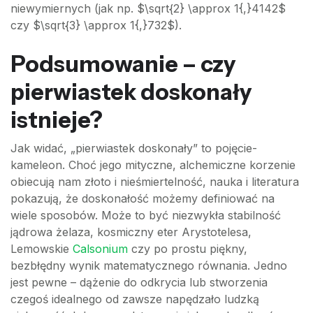
niewymiernych (jak np. $\sqrt{2} \approx 1{,}4142$
czy $\sqrt{3} \approx 1{,}732$).
Podsumowanie – czy
pierwiastek doskonały
istnieje?
Jak widać, „pierwiastek doskonały” to pojęcie-
kameleon. Choć jego mityczne, alchemiczne korzenie
obiecują nam złoto i nieśmiertelność, nauka i literatura
pokazują, że doskonałość możemy definiować na
wiele sposobów. Może to być niezwykła stabilność
jądrowa żelaza, kosmiczny eter Arystotelesa,
Lemowskie
Calsonium
czy po prostu piękny,
bezbłędny wynik matematycznego równania. Jedno
jest pewne – dążenie do odkrycia lub stworzenia
czegoś idealnego od zawsze napędzało ludzką