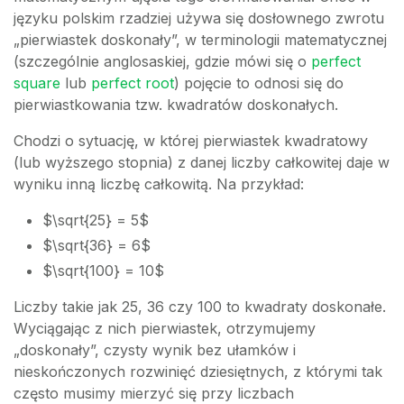
języku polskim rzadziej używa się dosłownego zwrotu
„pierwiastek doskonały”, w terminologii matematycznej
(szczególnie anglosaskiej, gdzie mówi się o
perfect
square
lub
perfect root
) pojęcie to odnosi się do
pierwiastkowania tzw. kwadratów doskonałych.
Chodzi o sytuację, w której pierwiastek kwadratowy
(lub wyższego stopnia) z danej liczby całkowitej daje w
wyniku inną liczbę całkowitą. Na przykład:
$\sqrt{25} = 5$
$\sqrt{36} = 6$
$\sqrt{100} = 10$
Liczby takie jak 25, 36 czy 100 to kwadraty doskonałe.
Wyciągając z nich pierwiastek, otrzymujemy
„doskonały”, czysty wynik bez ułamków i
nieskończonych rozwinięć dziesiętnych, z którymi tak
często musimy mierzyć się przy liczbach