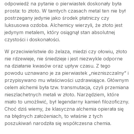
odpowiedź na pytanie o pierwiastek doskonały była
prosta: to złoto. W tamtych czasach metal ten nie był
postrzegany jedynie jako środek płatniczy czy
luksusowa ozdoba. Alchemicy wierzyli, że złoto jest
jedynym metalem, który osiągnął stan absolutnej
czystości i doskonałości.
W przeciwieństwie do żelaza, miedzi czy ołowiu, złoto
nie rdzewieje, nie śniedzieje i jest niezwykle odporne
na działanie kwasów oraz upływ czasu. Z tego
powodu uznawano je za pierwiastek „niezniszczalny” i
przypisywano mu właściwości uzdrawiające. Głównym
celem alchemii była tzw. transmutacja, czyli przemiana
nieszlachetnych metali w złoto. Narzędziem, które
miało to umożliwić, był legendarny kamień filozoficzny.
Choć dziś wiemy, że klasyczna alchemia opierała się
na błędnych założeniach, to właśnie z tych
poszukiwań narodziła się współczesna chemia.