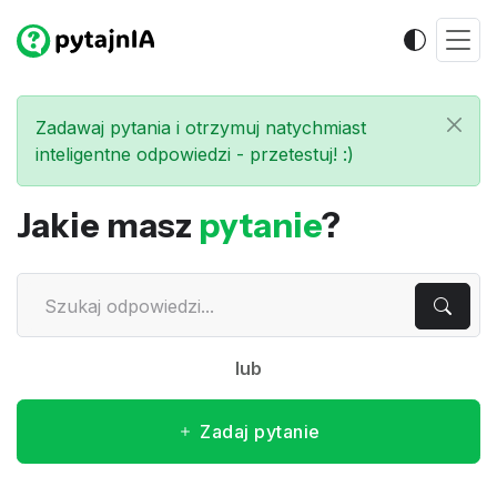
Zadawaj pytania i otrzymuj natychmiast
inteligentne odpowiedzi - przetestuj! :)
Jakie masz
pytanie
?
lub
Zadaj pytanie