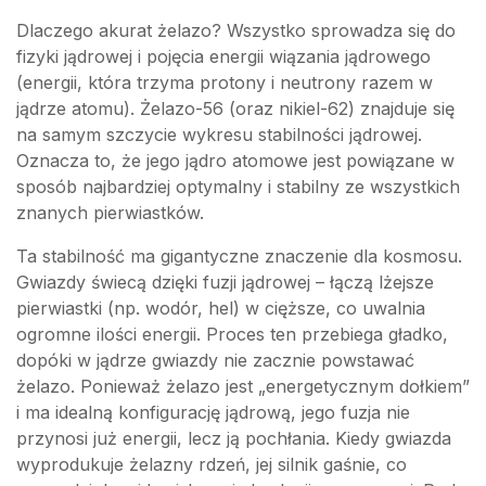
Dlaczego akurat żelazo? Wszystko sprowadza się do
fizyki jądrowej i pojęcia energii wiązania jądrowego
(energii, która trzyma protony i neutrony razem w
jądrze atomu). Żelazo-56 (oraz nikiel-62) znajduje się
na samym szczycie wykresu stabilności jądrowej.
Oznacza to, że jego jądro atomowe jest powiązane w
sposób najbardziej optymalny i stabilny ze wszystkich
znanych pierwiastków.
Ta stabilność ma gigantyczne znaczenie dla kosmosu.
Gwiazdy świecą dzięki fuzji jądrowej – łączą lżejsze
pierwiastki (np. wodór, hel) w cięższe, co uwalnia
ogromne ilości energii. Proces ten przebiega gładko,
dopóki w jądrze gwiazdy nie zacznie powstawać
żelazo. Ponieważ żelazo jest „energetycznym dołkiem”
i ma idealną konfigurację jądrową, jego fuzja nie
przynosi już energii, lecz ją pochłania. Kiedy gwiazda
wyprodukuje żelazny rdzeń, jej silnik gaśnie, co