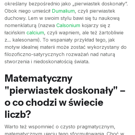
określany bezpośrednio jako „pierwiastek doskonały”.
Obok niego umieścił
Dumalium
, czyli pierwiastek
duchowy. Lem w swoim stylu bawi się tu naukową
nomenklaturą (nazwa
Calsonium
kojarzy się z
łacińskim
calcium
, czyli wapniem, ale też żartobliwie
z... kalesonami). To wspaniały przykład tego, jak
motyw idealnej materii może zostać wykorzystany do
filozoficzno-satyrycznych rozważań nad naturą
stworzenia i niedoskonałością świata.
Matematyczny
"pierwiastek doskonały" –
o co chodzi w świecie
liczb?
Warto też wspomnieć o czysto pragmatycznym,
matematycznym ujęciu tego sformułowania. Choć w