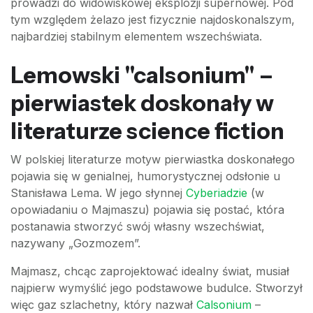
prowadzi do widowiskowej eksplozji supernowej. Pod
tym względem żelazo jest fizycznie najdoskonalszym,
najbardziej stabilnym elementem wszechświata.
Lemowski "calsonium" –
pierwiastek doskonały w
literaturze science fiction
W polskiej literaturze motyw pierwiastka doskonałego
pojawia się w genialnej, humorystycznej odsłonie u
Stanisława Lema. W jego słynnej
Cyberiadzie
(w
opowiadaniu o Majmaszu) pojawia się postać, która
postanawia stworzyć swój własny wszechświat,
nazywany „Gozmozem”.
Majmasz, chcąc zaprojektować idealny świat, musiał
najpierw wymyślić jego podstawowe budulce. Stworzył
więc gaz szlachetny, który nazwał
Calsonium
–