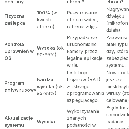
ochrony
chroni?
chroni?
Nagrywan
100%
(w
Rejestrowanie
Fizyczna
dźwięku
kwestii
obrazu wideo,
zaślepka
(mikrofon
obrazu)
robienie zdjęć.
działa).
Przypadkowe
Zaawans
Kontrola
uruchomienie
ataki typu
Wysoka
(ok.
uprawnień w
kamery przez
day, które
90-95%)
OS
legalne aplikacje
zabezpiec
w tle.
systemu.
Instalacja
Nowo odkr
Bardzo
trojanów (RAT),
jeszcze
Program
wysoka
(ok.
złośliwego
niesklasy
antywirusowy
95-98%)
oprogramowania
wirusy (at
szpiegującego.
celowane)
Błędy ludz
Wykorzystanie
samodziel
Aktualizacje
znanych
Wysoka
nadanie
systemu
podatności w
uprawnie