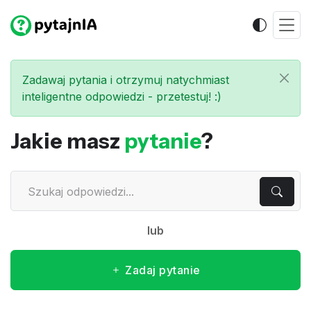
Zadawaj pytania i otrzymuj natychmiast
inteligentne odpowiedzi - przetestuj! :)
Jakie masz
pytanie
?
lub
Zadaj pytanie