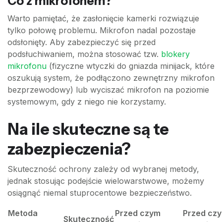
Co z mikrofonem?
Warto pamiętać, że zasłonięcie kamerki rozwiązuje
tylko połowę problemu. Mikrofon nadal pozostaje
odsłonięty. Aby zabezpieczyć się przed
podsłuchiwaniem, można stosować tzw.
blokery
mikrofonu
(fizyczne wtyczki do gniazda minijack, które
oszukują system, że podłączono zewnętrzny mikrofon
bezprzewodowy) lub wyciszać mikrofon na poziomie
systemowym, gdy z niego nie korzystamy.
Na ile skuteczne są te
zabezpieczenia?
Skuteczność ochrony zależy od wybranej metody,
jednak stosując podejście wielowarstwowe, możemy
osiągnąć niemal stuprocentowe bezpieczeństwo.
Metoda
Przed czym
Przed czy
Skuteczność