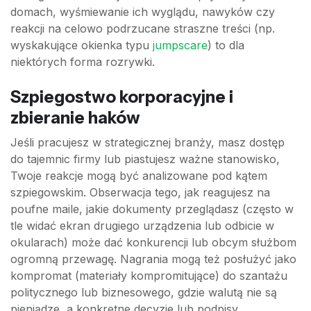
domach, wyśmiewanie ich wyglądu, nawyków czy
reakcji na celowo podrzucane straszne treści (np.
wyskakujące okienka typu
jumpscare
) to dla
niektórych forma rozrywki.
Szpiegostwo korporacyjne i
zbieranie haków
Jeśli pracujesz w strategicznej branży, masz dostęp
do tajemnic firmy lub piastujesz ważne stanowisko,
Twoje reakcje mogą być analizowane pod kątem
szpiegowskim. Obserwacja tego, jak reagujesz na
poufne maile, jakie dokumenty przeglądasz (często w
tle widać ekran drugiego urządzenia lub odbicie w
okularach) może dać konkurencji lub obcym służbom
ogromną przewagę. Nagrania mogą też posłużyć jako
kompromat (materiały kompromitujące) do szantażu
politycznego lub biznesowego, gdzie walutą nie są
pieniądze, a konkretne decyzje lub podpisy.