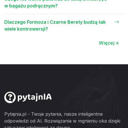
w bagażu podręcznym?
Dlaczego Formoza i Czarne Berety budzą tak
wiele kontrowersji?
Więcej »
Pytajnia.pl - Twoje pytania, nasze inteligentne
odpowiedzi od AI. Rozwiązania w mgnieniu oka dzięki
sztucznej inteligencji za darmo.