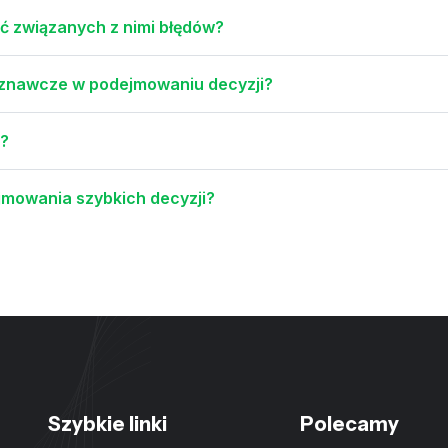
kać związanych z nimi błędów?
poznawcze w podejmowaniu decyzji?
w?
mowania szybkich decyzji?
Szybkie linki
Polecamy