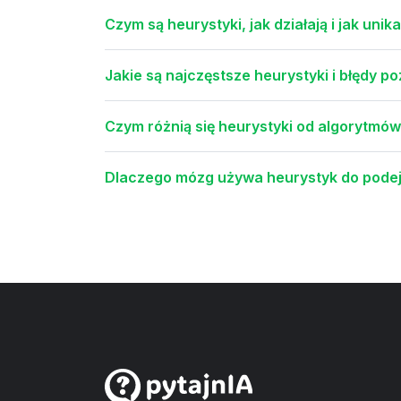
Czym są heurystyki, jak działają i jak uni
Jakie są najczęstsze heurystyki i błędy 
Czym różnią się heurystyki od algorytmó
Dlaczego mózg używa heurystyk do podej