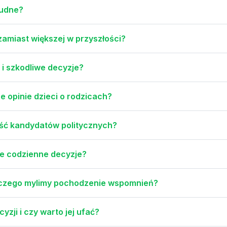
łudne?
amiast większej w przyszłości?
 i szkodliwe decyzje?
 opinie dzieci o rodzicach?
ość kandydatów politycznych?
ze codzienne decyzje?
laczego mylimy pochodzenie wspomnień?
zji i czy warto jej ufać?