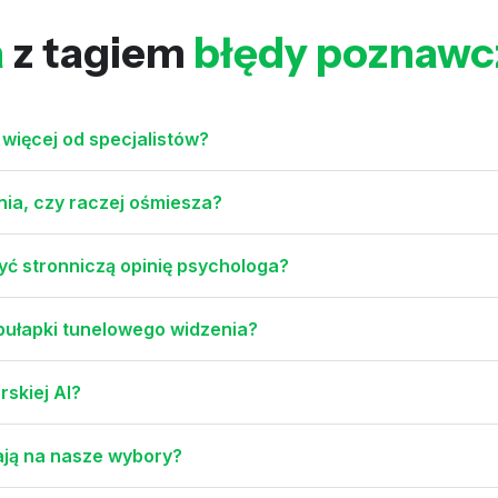
a
z tagiem
błędy poznawc
 więcej od specjalistów?
ia, czy raczej ośmiesza?
yć stronniczą opinię psychologa?
 pułapki tunelowego widzenia?
rskiej AI?
ają na nasze wybory?