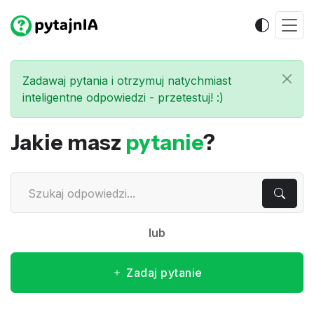
Zadawaj pytania i otrzymuj natychmiast
inteligentne odpowiedzi - przetestuj! :)
Jakie masz
pytanie
?
lub
Zadaj pytanie