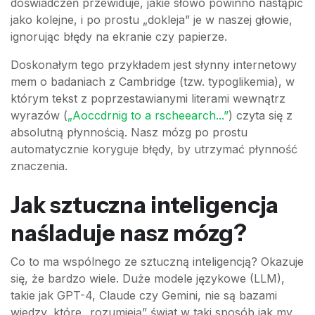
doświadczeń przewiduje, jakie słowo powinno nastąpić
jako kolejne, i po prostu „dokleja” je w naszej głowie,
ignorując błędy na ekranie czy papierze.
Doskonałym tego przykładem jest słynny internetowy
mem o badaniach z Cambridge (tzw. typoglikemia), w
którym tekst z poprzestawianymi literami wewnątrz
wyrazów (
„Aoccdrnig to a rscheearch...”
) czyta się z
absolutną płynnością. Nasz mózg po prostu
automatycznie koryguje błędy, by utrzymać płynność
znaczenia.
Jak sztuczna inteligencja
naśladuje nasz mózg?
Co to ma wspólnego ze sztuczną inteligencją? Okazuje
się, że bardzo wiele. Duże modele językowe (LLM),
takie jak GPT-4, Claude czy Gemini, nie są bazami
wiedzy, które „rozumieją” świat w taki sposób jak my.