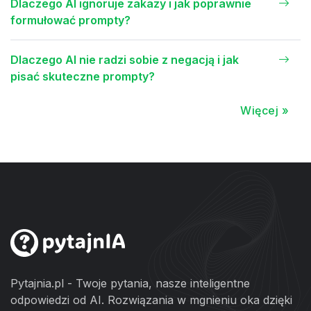
Dlaczego AI ignoruje zakazy i jak poprawnie
formułować prompty?
Dlaczego AI nie radzi sobie z negacją i jak
pisać skuteczne prompty?
Więcej »
Pytajnia.pl - Twoje pytania, nasze inteligentne
odpowiedzi od AI. Rozwiązania w mgnieniu oka dzięki