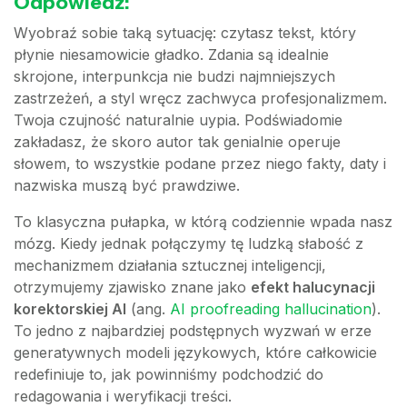
Odpowiedź:
Wyobraź sobie taką sytuację: czytasz tekst, który
płynie niesamowicie gładko. Zdania są idealnie
skrojone, interpunkcja nie budzi najmniejszych
zastrzeżeń, a styl wręcz zachwyca profesjonalizmem.
Twoja czujność naturalnie uypia. Podświadomie
zakładasz, że skoro autor tak genialnie operuje
słowem, to wszystkie podane przez niego fakty, daty i
nazwiska muszą być prawdziwe.
To klasyczna pułapka, w którą codziennie wpada nasz
mózg. Kiedy jednak połączymy tę ludzką słabość z
mechanizmem działania sztucznej inteligencji,
otrzymujemy zjawisko znane jako
efekt halucynacji
korektorskiej AI
(ang.
AI proofreading hallucination
).
To jedno z najbardziej podstępnych wyzwań w erze
generatywnych modeli językowych, które całkowicie
redefiniuje to, jak powinniśmy podchodzić do
redagowania i weryfikacji treści.