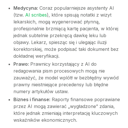
Medycyna:
Coraz popularniejsze asystenty AI
(tzw.
AI scribes
), które spisują notatki z wizyt
lekarskich, mogą wygenerować płynną,
profesjonalnie brzmiącą kartę pacjenta, w której
jednak subtelnie przekręcą dawkę leku lub
objawy. Lekarz, spiesząc się i ulegając iluzji
korektorskiej, może podpisać taki dokument bez
dokładnej weryfikacji.
Prawo:
Prawnicy korzystający z AI do
redagowania pism procesowych mogą nie
zauważyć, że model wplótł w bezbłędny wywód
prawny nieistniejące precedensy lub błędne
numery artykułów ustaw.
Biznes i finanse:
Raporty finansowe poprawiane
przez AI mogą zawierać „wygładzone” zdania,
które jednak zmieniają interpretację kluczowych
wskaźników ekonomicznych.