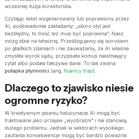
wcześniej iluzja korektorska.
Czytając tekst wygenerowany lub poprawiony przez
AI, podświadomie zakładamy: „skoro styl jest
bezbłędny, to treść też musi być poprawna”. Nasz
mózg idzie na łatwiznę. Prześlizgujemy się wzrokiem
po gładkich zdaniach i nie zauważamy, że AI właśnie
zmyśliła wyrok sądu, przypisała komuś nieistniejący
cytat albo podała fałszywe dane. To tak zwana
pułapka płynności
(ang.
fluency trap
).
Dlaczego to zjawisko niesie
ogromne ryzyko?
W kreatywnym pisaniu halucynacje AI mogą być
traktowane jako przejaw „wyobraźni” i nie stanowią
dużego problemu. Jednak w sektorach wysokiego
zaufania konsekwencje mogą być bardzo poważne: