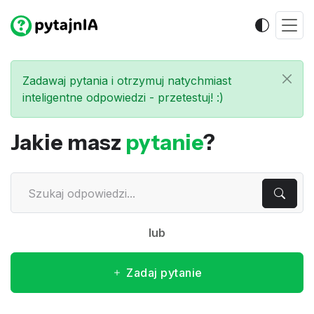
Zadawaj pytania i otrzymuj natychmiast
inteligentne odpowiedzi - przetestuj! :)
Jakie masz
pytanie
?
lub
Zadaj pytanie