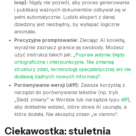
loop):
Nigdy nie pozwól, aby proces generowania
i publikacji ważnych dokumentów odbywał się w
pełni automatycznie. Ludzki ekspert z danej
dziedziny jest niezbędny, by wyłapać logiczne
anomalie.
Precyzyjne promptowanie:
Zlecając AI korektę,
wyraźnie zaznacz granice jej swobody. Możesz
użyć instrukcji takich jak:
„Popraw jedynie błędy
ortograficzne i interpunkcyjne. Nie zmieniaj
struktury zdań, terminologii specjalistycznej ani nie
dodawaj żadnych nowych informacji”
.
Porównywanie wersji (diff):
Zawsze korzystaj z
narzędzi do porównywania tekstów (np. tryb
„Śledź zmiany” w Wordzie lub narzędzia typu
diff
),
aby dokładnie widzieć, które słowa AI usunęła, a
które dodała. Nie akceptuj zmian „w ciemno”.
Ciekawostka: stuletnia