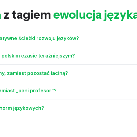
a
z tagiem
ewolucja język
natywne ścieżki rozwoju języków?
 polskim czasie teraźniejszym?
ny, zamiast pozostać łaciną?
miast „pani profesor”?
e norm językowych?