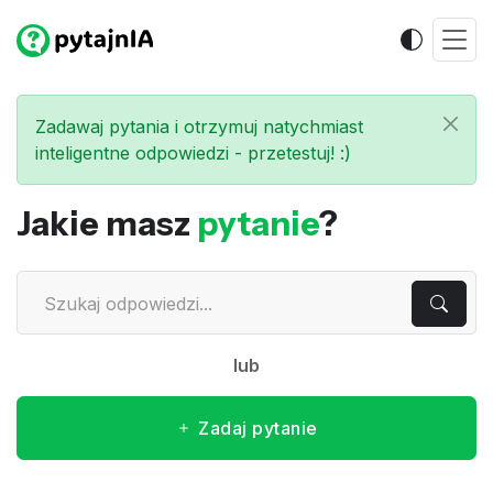
Zadawaj pytania i otrzymuj natychmiast
inteligentne odpowiedzi - przetestuj! :)
Jakie masz
pytanie
?
lub
Zadaj pytanie