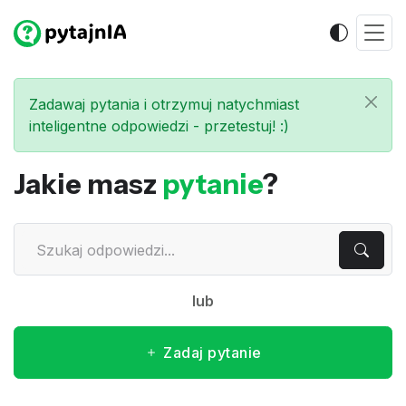
Zadawaj pytania i otrzymuj natychmiast
inteligentne odpowiedzi - przetestuj! :)
Jakie masz
pytanie
?
lub
Zadaj pytanie