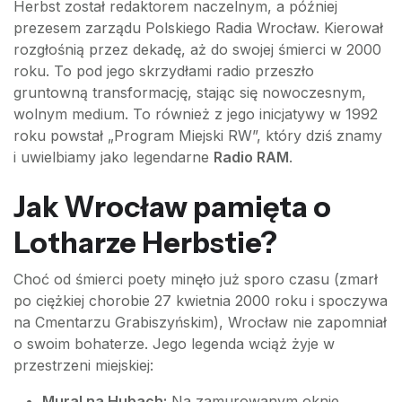
Herbst został redaktorem naczelnym, a później
prezesem zarządu Polskiego Radia Wrocław. Kierował
rozgłośnią przez dekadę, aż do swojej śmierci w 2000
roku. To pod jego skrzydłami radio przeszło
gruntowną transformację, stając się nowoczesnym,
wolnym medium. To również z jego inicjatywy w 1992
roku powstał „Program Miejski RW”, który dziś znamy
i uwielbiamy jako legendarne
Radio RAM
.
Jak Wrocław pamięta o
Lotharze Herbstie?
Choć od śmierci poety minęło już sporo czasu (zmarł
po ciężkiej chorobie 27 kwietnia 2000 roku i spoczywa
na Cmentarzu Grabiszyńskim), Wrocław nie zapomniał
o swoim bohaterze. Jego legenda wciąż żyje w
przestrzeni miejskiej:
Mural na Hubach:
Na zamurowanym oknie