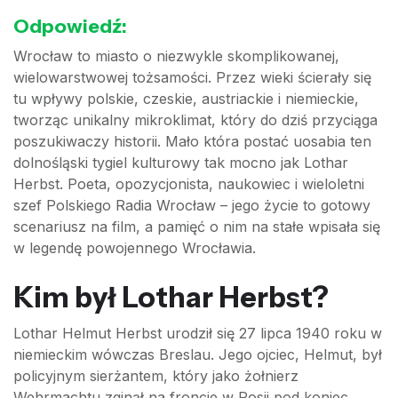
Odpowiedź:
Wrocław to miasto o niezwykle skomplikowanej,
wielowarstwowej tożsamości. Przez wieki ścierały się
tu wpływy polskie, czeskie, austriackie i niemieckie,
tworząc unikalny mikroklimat, który do dziś przyciąga
poszukiwaczy historii. Mało która postać uosabia ten
dolnośląski tygiel kulturowy tak mocno jak Lothar
Herbst. Poeta, opozycjonista, naukowiec i wieloletni
szef Polskiego Radia Wrocław – jego życie to gotowy
scenariusz na film, a pamięć o nim na stałe wpisała się
w legendę powojennego Wrocławia.
Kim był Lothar Herbst?
Lothar Helmut Herbst urodził się 27 lipca 1940 roku w
niemieckim wówczas Breslau. Jego ojciec, Helmut, był
policyjnym sierżantem, który jako żołnierz
Wehrmachtu zginął na froncie w Rosji pod koniec