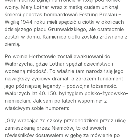
wojny. Mały Lothar wraz z matką cudem uniknął
śmierci podczas bombardowań Festung Breslau –
Wigilię 1944 roku mieli spędzić u ciotki w okolicach
dzisiejszego placu Grunwaldzkiego, ale ostatecznie
zostali w domu. Kamienica ciotki została zrównana z
ziemią.
Po wojnie Herbstowie zostali ewakuowani do
Wałbrzycha, gdzie Lothar spędził dzieciństwo i
wczesną młodość. To właśnie tam narodził się jego
największy życiowy dramat, a zarazem fundament
jego późniejszej legendy – podwójna tożsamość.
Wałbrzych lat 40. i 50. był tyglem polsko-żydowsko-
niemieckim. Jak sam po latach wspominał z
właściwym sobie humorem:
„Gdy wracając ze szkoły przechodziłem przez ulicę
zamieszkaną przez Niemców, to od swoich
rówieśników dostawałem w gębę za mówienie po