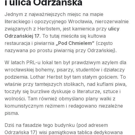
i ulica Odrzańska
Jednym z najważniejszych miejsc na mapie
literackiego i opozycyjnego Wrocławia, nierozerwalnie
związanych z Herbstem, jest kamienica przy
ulicy
Odrzańskiej 17
. To tutaj mieściła się kultowa
restauracja i piwiarnia
„Pod Chmielem”
(często
nazywana po prostu piwiarnią przy Odrzańskiej).
W latach PRL-u lokal ten był prawdziwym azylem dla
wrocławskiej bohemy, pisarzy, studentów i działaczy
podziemia. Lothar Herbst był tam stałym gościem. To
właśnie przy tamtejszych stolikach, nad kuflami piwa,
toczyły się burzliwe dyskusje o literaturze, sztuce i
wolności. Tam również obmyślano plany walki z
komunistycznym reżimem i redagowano niezależne
pisma.
Dziś na fasadzie tego budynku (pod adresem
Odrzańska 17) wisi pamiątkowa tablica dedykowana